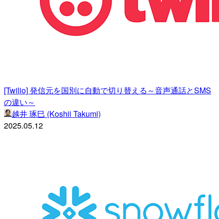
[Twilio] 発信元を国別に自動で切り替える～音声通話とSMS
の違い～
越井 琢巳 (Koshii Takumi)
2025.05.12