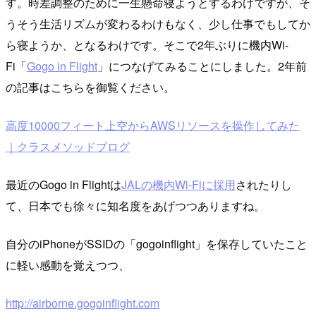
す。時差調整のために一生懸命寝ようとするわけですが、そ
うそう生活リズムが変わるわけもなく、少し仕事でもしてか
ら寝ようか、となるわけです。そこで2年ぶりに機内Wi-
Fi「
Gogo in Flight
」につなげてみることにしました。2年前
の記事はこちらを御覧ください。
高度10000フィート上空からAWSリソースを操作してみた
｜クラスメソッドブログ
最近のGogo in Flightは
JALの機内Wi-Fiに採用
されたりし
て、日本でも徐々に知名度をあげつつありますね。
自分のiPhoneがSSIDの「gogoinflight」を保存していたこと
に軽い感動を覚えつつ、
http://airborne.gogoinflight.com