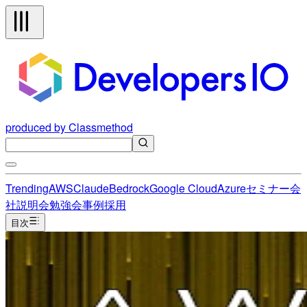
produced by Classmethod
Trending
AWS
Claude
Bedrock
Google Cloud
Azure
セミナー
会
社説明会
勉強会
事例
採用
目次