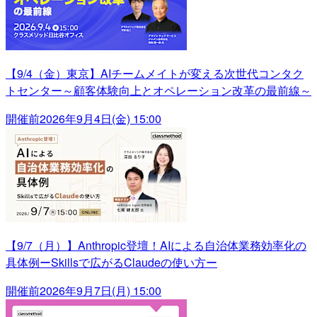
【9/4（金）東京】AIチームメイトが変える次世代コンタク
トセンター～顧客体験向上とオペレーション改革の最前線～
開催前
2026年9月4日(金) 15:00
【9/7（月）】Anthropic登壇！AIによる自治体業務効率化の
具体例ーSkillsで広がるClaudeの使い方ー
開催前
2026年9月7日(月) 15:00