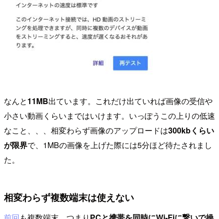
なんと
11MB
出ています。これだけ出ていれば画像の受信や
小さい動画くらいまではいけます。いっぽうこの上りの低速
なこと、、、相変わらず画像のアップロードは
300kbくらい
が限界
で、1MBの画像を上げた際には5分ほど待たされまし
た。
相変わらず複数端末は使えない
前回
も複数端末、つまり
PCと携帯を同時にWi-Fiに繋いで操