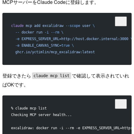
MCPサーバーをClaude Codeに登録します。
claude
 mcp
 add
 excalidraw
 --scope
 user
 \
  --
 docker
 run
 -i
 --rm
 \
  -e
 EXPRESS_SERVER_URL=http://host.docker.internal:3000
 \
  -e
 ENABLE_CANVAS_SYNC=
true
 \
  ghcr.io/yctimlin/mcp_excalidraw:latest
登録できたら
で確認して表示されていれ
claude mcp list
ばOKです。
% claude mcp list
Checking MCP server health...
excalidraw: docker run -i --rm -e EXPRESS_SERVER_URL=http: