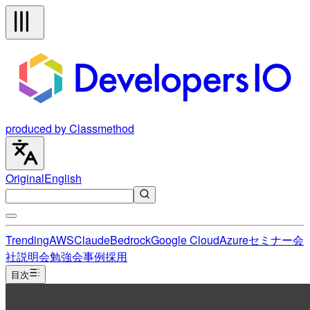
produced by Classmethod
Original
English
Trending
AWS
Claude
Bedrock
Google Cloud
Azure
セミナー
会
社説明会
勉強会
事例
採用
目次