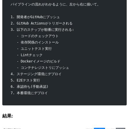
パイプラインの流れがわかるように、左から右に描いて。
1. 開発者がGitHubにプッシュ
2. GitHub Actionsがトリガーされる
3. 以下のステップが順番に実行される:
   - コードのチェックアウト
   - 依存関係のインストール
   - ユニットテスト実行
   - Lintチェック
   - Dockerイメージのビルド
   - コンテナレジストリにプッシュ
4. ステージング環境にデプロイ
5. E2Eテスト実行
6. 承認待ち(手動承認)
7. 本番環境にデプロイ
結果: