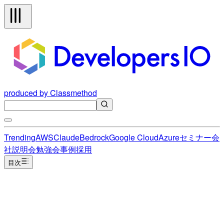
produced by Classmethod
Trending
AWS
Claude
Bedrock
Google Cloud
Azure
セミナー
会
社説明会
勉強会
事例
採用
目次