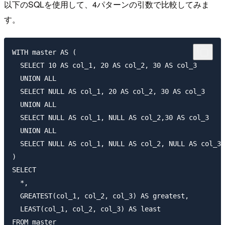
以下のSQLを使用して、4パターンの引数で比較してみま
す。
WITH master AS (

  SELECT 10 AS col_1, 20 AS col_2, 30 AS col_3

  UNION ALL

  SELECT NULL AS col_1, 20 AS col_2, 30 AS col_3

  UNION ALL

  SELECT NULL AS col_1, NULL AS col_2,30 AS col_3

  UNION ALL

  SELECT NULL AS col_1, NULL AS col_2, NULL AS col_3

)

SELECT

  *,

  GREATEST(col_1, col_2, col_3) AS greatest,

  LEAST(col_1, col_2, col_3) AS least
