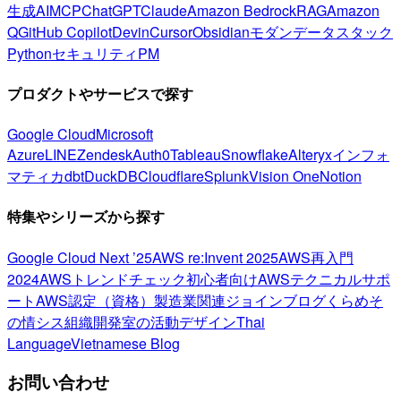
生成AI
MCP
ChatGPT
Claude
Amazon Bedrock
RAG
Amazon
Q
GitHub Copilot
Devin
Cursor
Obsidian
モダンデータスタック
Python
セキュリティ
PM
プロダクトやサービスで探す
Google Cloud
Microsoft
Azure
LINE
Zendesk
Auth0
Tableau
Snowflake
Alteryx
インフォ
マティカ
dbt
DuckDB
Cloudflare
Splunk
Vision One
Notion
特集やシリーズから探す
Google Cloud Next ’25
AWS re:Invent 2025
AWS再入門
2024
AWSトレンドチェック
初心者向け
AWSテクニカルサポ
ート
AWS認定（資格）
製造業関連
ジョインブログ
くらめそ
の情シス
組織開発室の活動
デザイン
Thai
Language
Vietnamese Blog
お問い合わせ