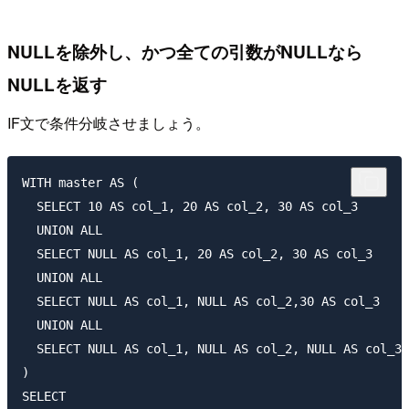
NULLを除外し、かつ全ての引数がNULLなら
NULLを返す
IF文で条件分岐させましょう。
WITH master AS (

  SELECT 10 AS col_1, 20 AS col_2, 30 AS col_3

  UNION ALL

  SELECT NULL AS col_1, 20 AS col_2, 30 AS col_3

  UNION ALL

  SELECT NULL AS col_1, NULL AS col_2,30 AS col_3

  UNION ALL

  SELECT NULL AS col_1, NULL AS col_2, NULL AS col_3

)

SELECT
