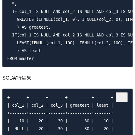
  *,

  IF(col_1 IS NULL AND col_2 IS NULL AND col_3 IS NUL
    GREATEST(IFNULL(col_1, 0), IFNULL(col_2, 0), IFNU
    ) AS greatest,

  IF(col_1 IS NULL AND col_2 IS NULL AND col_3 IS NUL
    LEAST(IFNULL(col_1, 100), IFNULL(col_2, 100), IFN
    ) AS least

SQL実行結果
+-------+-------+-------+----------+-------+

| col_1 | col_2 | col_3 | greatest | least |

+-------+-------+-------+----------+-------+

|    10 |    20 |    30 |       30 |    10 |

|  NULL |    20 |    30 |       30 |    20 |
