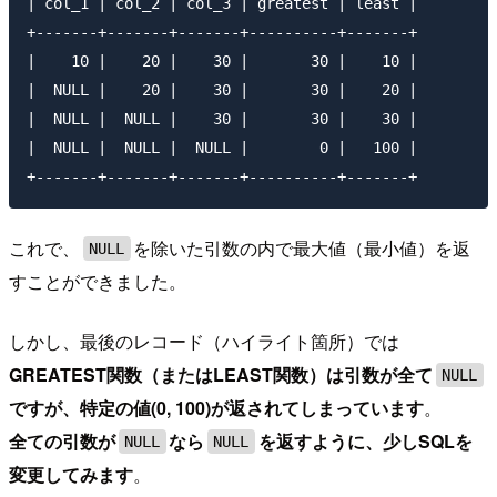
| col_1 | col_2 | col_3 | greatest | least |

+-------+-------+-------+----------+-------+

|    10 |    20 |    30 |       30 |    10 |

|  NULL |    20 |    30 |       30 |    20 |

|  NULL |  NULL |    30 |       30 |    30 |

|  NULL |  NULL |  NULL |        0 |   100 |

これで、
を除いた引数の内で最大値（最小値）を返
NULL
すことができました。
しかし、最後のレコード（ハイライト箇所）では
GREATEST関数（またはLEAST関数）は引数が全て
NULL
ですが、特定の値(0, 100)が返されてしまっています
。
全ての引数が
なら
を返すように、少しSQLを
NULL
NULL
変更してみます
。