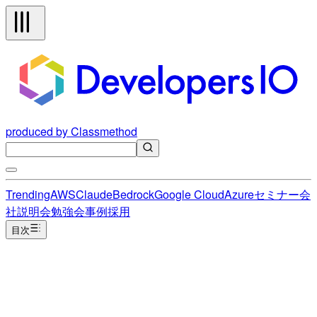
produced by Classmethod
Trending
AWS
Claude
Bedrock
Google Cloud
Azure
セミナー
会
社説明会
勉強会
事例
採用
目次