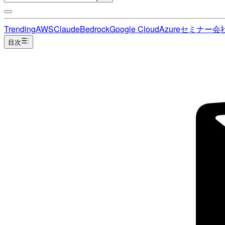
Trending
AWS
Claude
Bedrock
Google Cloud
Azure
セミナー
会
目次