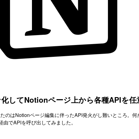
ョン化してNotionページ上から各種AP
なったのはNotionページ編集に伴ったAPI発火がし難いところ
S経由でAPIを呼び出してみました。