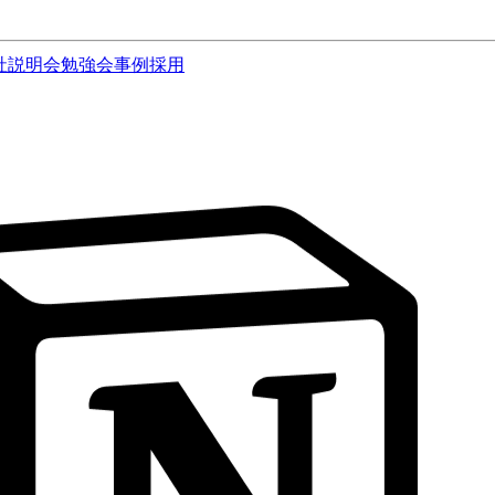
社説明会
勉強会
事例
採用