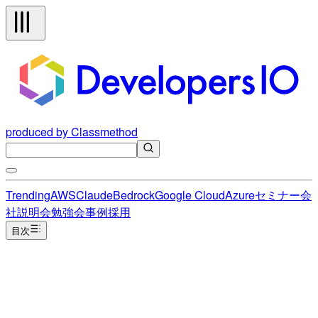
produced by Classmethod
Trending
AWS
Claude
Bedrock
Google Cloud
Azure
セミナー
会
社説明会
勉強会
事例
採用
目次