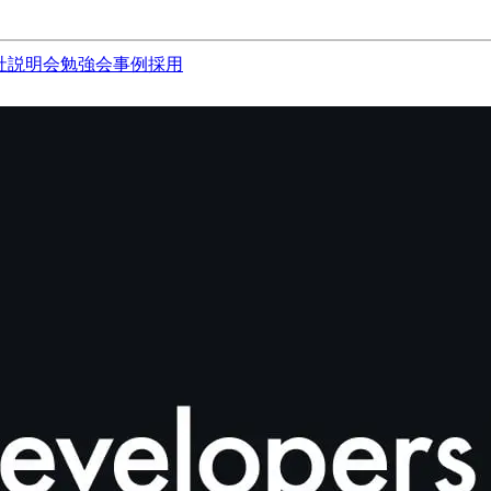
社説明会
勉強会
事例
採用