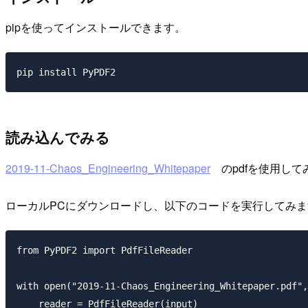
pipを使ってインストールできます。
読み込んでみる
2019-11-Chaos_Engineering_Whitepaper
のpdfを使用して
ローカルPCにダウンロードし、以下のコードを実行してみま
from PyPDF2 import PdfFileReader

with open("2019-11-Chaos_Engineering_Whitepaper.pdf",
    reader = PdfFileReader(input)
