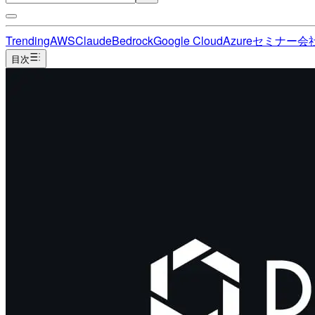
Trending
AWS
Claude
Bedrock
Google Cloud
Azure
セミナー
会
目次