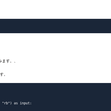
みます。、
す。
 "rb") as input:
