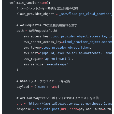
def main_handler(
name
):
    # シークレットから一時的な認証情報を取得
    cloud_provider_object 
=
 _snowflake
.
get_cloud_provider_
    # AWSRequestsAuthに直接資格情報を渡す
    auth 
=
 AWSRequestsAuth(
        aws_access_key
=
cloud_provider_object
.
access_key_id
        aws_secret_access_key
=
cloud_provider_object
.
secret
        aws_token
=
cloud_provider_object
.
token
,
        aws_host
=
'{api_id}.execute-api.ap-northeast-1.amaz
        aws_region
=
'ap-northeast-1'
,
        aws_service
=
'execute-api'
    )
    # nameパラメータでペイロードを定義
    payload 
=
 {
'name'
: 
name
}
    # API GatewayのエンドポイントにPOSTリクエストを送信
    url
 =
 'https://{api_id}.execute-api.ap-northeast-1.ama
    response 
=
 requests
.
post
(
url
, 
json=
payload, auth
=
auth)