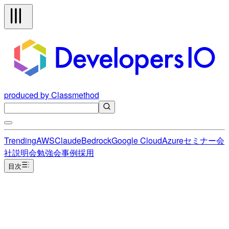
produced by Classmethod
Trending
AWS
Claude
Bedrock
Google Cloud
Azure
セミナー
会
社説明会
勉強会
事例
採用
目次