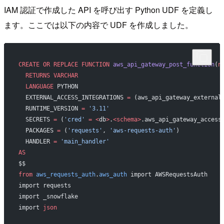
IAM 認証で作成した API を呼び出す Python UDF を定義し
ます。ここでは以下の内容で UDF を作成しました。
CREATE OR REPLACE
 FUNCTION
 aws_api_gateway_post_function
(
n
  RETURNS
 VARCHAR
  LANGUAGE
 PYTHON
  EXTERNAL_ACCESS_INTEGRATIONS 
=
 (aws_api_gateway_external
  RUNTIME_VERSION 
=
 '3.11'
  SECRETS 
=
 (
'cred'
 =
 <
db
>
.
<schema>
.aws_api_gateway_access
  PACKAGES 
=
 (
'requests'
, 
'aws-requests-auth'
)
  HANDLER 
=
 'main_handler'
AS
$$
from
 aws_requests_auth
.
aws_auth
 import AWSRequestsAuth
import requests
import _snowflake
import 
json