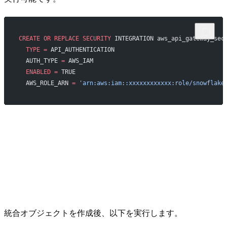
CREATE
 OR
 REPLACE
 SECURITY
 INTEGRATION aws_api_gateway_sec
  TYPE
 =
 API_AUTHENTICATION
  AUTH_TYPE 
=
 AWS_IAM
  ENABLED
 =
 TRUE
  AWS_ROLE_ARN 
=
 'arn:aws:iam::xxxxxxxxxxxx:role/snowflake
統合オブジェクトを作成後、以下を実行します。