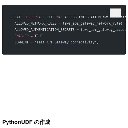
CREATE
 OR
 REPLACE
 EXTERNAL
 ACCESS INTEGRATION aws_api_gate
  ALLOWED_NETWORK_RULES 
=
 (aws_api_gateway_network_rule)
  ALLOWED_AUTHENTICATION_SECRETS 
=
 (aws_api_gateway_access
  ENABLED
 =
 TRUE
  COMMENT 
=
 'Test API Gateway connectivity'
;
PythonUDF の作成