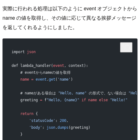
実際に行われる処理は以下のように event オブジェクトから
name の値を取得し、その値に応じて異なる挨拶メッセージ
を返してくれるようにしました。
import 
json
def lambda_handler(
event
, context):
    # eventからnameの値を取得
    name
 =
 event
.
get
(
'name'
)
    # nameがある場合は 
"Hello, name"
 の形式で、ない場合は 
"Hell
    greeting 
=
 f
"Hello, {name}"
 if
 name
 else
 "Hello!"
    return
 {
        'statusCode'
: 
200
,
        'body'
: 
json
.
dumps
(greeting)
    }