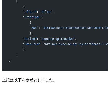
    [
        {
        "Effect"
: 
"Allow"
,
        "Principal"
:
            {
            "AWS"
: 
"arn:aws:sts::xxxxxxxxxxxx:assumed-ro
            },
        "Action"
: 
"execute-api:Invoke"
,
        "Resource"
: 
"arn:aws:execute-api:ap-northeast-1:xx
        }
    ]
}
上記は以下を参考としました。