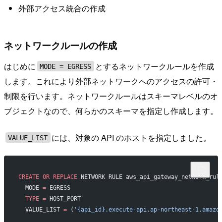
外部アクセス統合の作成
ネットワークルールの作成
はじめに
とするネットワークルールを作成
MODE = EGRESS
します。これにより外部ネットワークへのアクセスの許可・
制限を行います。ネットワークルールはスキーマレベルのオ
ブジェクトなので、何らかのスキーマを指定し作成します。
には、対象の API のホストを指定しました。
VALUE_LIST
CREATE
 OR
 REPLACE
 NETWORK RULE aws_api_gateway_network_rul
  MODE 
=
 EGRESS
  TYPE
 =
 HOST_PORT
  VALUE_LIST 
=
 (
'{api_id}.execute-api.ap-northeast-1.amazo