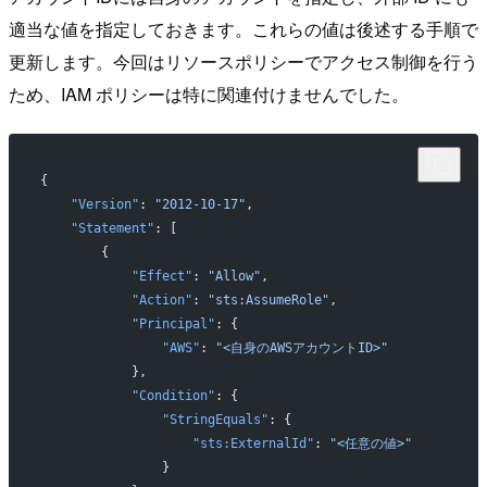
適当な値を指定しておきます。これらの値は後述する手順で
更新します。今回はリソースポリシーでアクセス制御を行う
ため、IAM ポリシーは特に関連付けませんでした。
{
    "Version"
: 
"2012-10-17"
,
    "Statement"
: [
        {
            "Effect"
: 
"Allow"
,
            "Action"
: 
"sts:AssumeRole"
,
            "Principal"
: {
                "AWS"
: 
"<自身のAWSアカウントID>"
            },
            "Condition"
: {
                "StringEquals"
: {
                    "sts:ExternalId"
: 
"<任意の値>"
                }