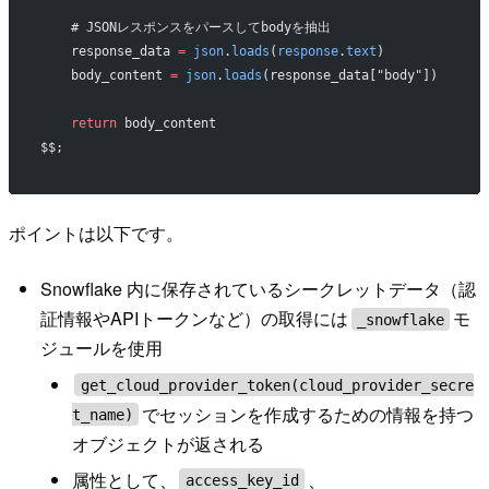
    # JSONレスポンスをパースしてbodyを抽出
    response_data 
=
 json
.
loads
(
response
.
text
)
    body_content 
=
 json
.
loads
(response_data["body"])
    return
 body_content
$$;
ポイントは以下です。
Snowflake 内に保存されているシークレットデータ（認
証情報やAPIトークンなど）の取得には
モ
_snowflake
ジュールを使用
get_cloud_provider_token(cloud_provider_secre
でセッションを作成するための情報を持つ
t_name)
オブジェクトが返される
属性として、
、
access_key_id