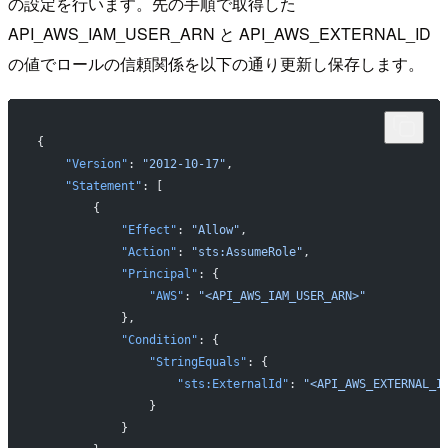
の設定を行います。先の手順で取得した
API_AWS_IAM_USER_ARN と API_AWS_EXTERNAL_ID
の値でロールの信頼関係を以下の通り更新し保存します。
{
    "Version"
: 
"2012-10-17"
,
    "Statement"
: [
        {
            "Effect"
: 
"Allow"
,
            "Action"
: 
"sts:AssumeRole"
,
            "Principal"
: {
                "AWS"
: 
"<API_AWS_IAM_USER_ARN>"
            },
            "Condition"
: {
                "StringEquals"
: {
                    "sts:ExternalId"
: 
"<API_AWS_EXTERNAL_I
                }
            }