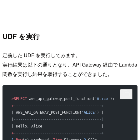
UDF を実行
定義した UDF を実行してみます。
実行結果は以下の通りとなり、API Gateway 経由で Lambda
関数を実行し結果を取得することができました。
>SELECT
 aws_api_gateway_post_function(
'Alice'
);
+
----------------------------------------+
| AWS_API_GATEWAY_POST_FUNCTION(
'ALICE'
) |
|
----------------------------------------|
| Hello, Alice                           |
+
----------------------------------------+