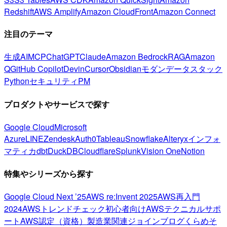
Redshift
AWS Amplify
Amazon CloudFront
Amazon Connect
注目のテーマ
生成AI
MCP
ChatGPT
Claude
Amazon Bedrock
RAG
Amazon
Q
GitHub Copilot
Devin
Cursor
Obsidian
モダンデータスタック
Python
セキュリティ
PM
プロダクトやサービスで探す
Google Cloud
Microsoft
Azure
LINE
Zendesk
Auth0
Tableau
Snowflake
Alteryx
インフォ
マティカ
dbt
DuckDB
Cloudflare
Splunk
Vision One
Notion
特集やシリーズから探す
Google Cloud Next ’25
AWS re:Invent 2025
AWS再入門
2024
AWSトレンドチェック
初心者向け
AWSテクニカルサポ
ート
AWS認定（資格）
製造業関連
ジョインブログ
くらめそ