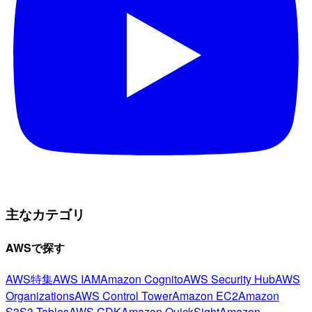
主なカテゴリ
AWSで探す
AWS特集
AWS IAM
Amazon Cognito
AWS Security Hub
AWS
Organizations
AWS Control Tower
Amazon EC2
Amazon
S3
S3 Tables
AWS CDK
Amazon QuickSight
Amazon