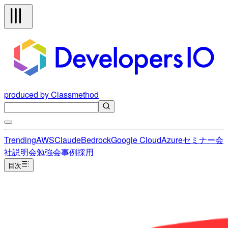
produced by Classmethod
Trending
AWS
Claude
Bedrock
Google Cloud
Azure
セミナー
会
社説明会
勉強会
事例
採用
目次