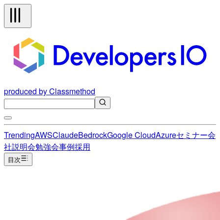
produced by Classmethod
Trending
AWS
Claude
Bedrock
Google Cloud
Azure
セミナー
会
社説明会
勉強会
事例
採用
目次