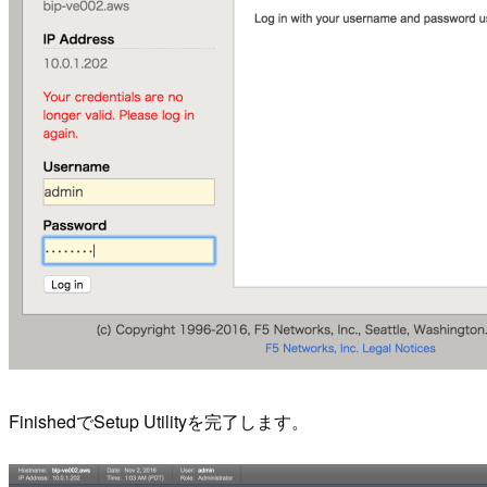
FinishedでSetup Utilityを完了します。