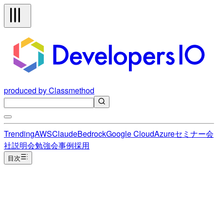
produced by Classmethod
Trending
AWS
Claude
Bedrock
Google Cloud
Azure
セミナー
会
社説明会
勉強会
事例
採用
目次