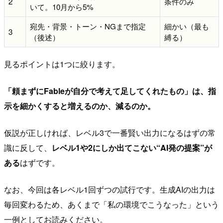
2
条件のみ
いて。10月から5%
宛先・背景・トーン・NGまで指定
細かい（最も
3
（後述）
縛る）
見るポイントは1つに絞ります。
「頼まずにFableが自分で考えて足してくれたもの」は、指
示を細かくすると増えるのか、減るのか。
仮説が正しければ、レベル3で一番賢い出力になるはずの常
識に反して、
レベル1や2にしか出てこない“AI発の提案”が
ある
はずです。
なお、今回は各レベル1回ずつの試行です。生成AIの出力は
毎回変わるため、あくまで「私の環境でこうなった」という
一例としてお読みください。