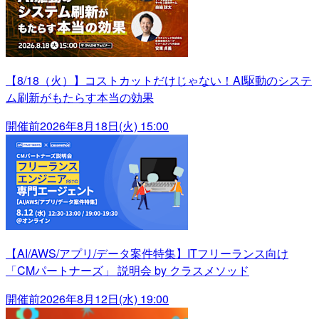
【8/18（火）】コストカットだけじゃない！AI駆動のシステ
ム刷新がもたらす本当の効果
開催前
2026年8月18日(火) 15:00
【AI/AWS/アプリ/データ案件特集】ITフリーランス向け
「CMパートナーズ」 説明会 by クラスメソッド
開催前
2026年8月12日(水) 19:00