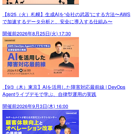
【8/25（火）札幌】生成AIを“会社の武器”にする方法〜AWS
で加速するデータ分析と、安全に導入する仕組み〜
開催前
2026年8月25日(火) 17:30
【9/3（木）東京】AIを活用した障害対応最前線 | DevOps
Agentライブデモで学ぶ、自律型運用の実践
開催前
2026年9月3日(木) 16:00