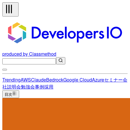
produced by Classmethod
Trending
AWS
Claude
Bedrock
Google Cloud
Azure
セミナー
会
社説明会
勉強会
事例
採用
目次