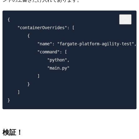
{

    "containerOverrides": [

        {

            "name": "fargate-platform-agility-test",

            "command": [

                "python",

                "main.py"

            ]

        }

    ]

検証！