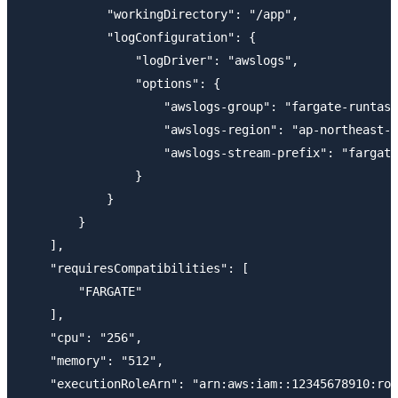
            "workingDirectory": "/app",

            "logConfiguration": {

                "logDriver": "awslogs",

                "options": {

                    "awslogs-group": "fargate-runtask
                    "awslogs-region": "ap-northeast-1
                    "awslogs-stream-prefix": "fargate
                }

            }

        }

    ],

    "requiresCompatibilities": [

        "FARGATE"

    ],

    "cpu": "256",

    "memory": "512",

    "executionRoleArn": "arn:aws:iam::12345678910:rol