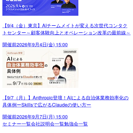
【9/4（金）東京】AIチームメイトが変える次世代コンタク
トセンター～顧客体験向上とオペレーション改革の最前線～
開催前
2026年9月4日(金) 15:00
【9/7（月）】Anthropic登壇！AIによる自治体業務効率化の
具体例ーSkillsで広がるClaudeの使い方ー
開催前
2026年9月7日(月) 15:00
セミナー一覧
会社説明会一覧
勉強会一覧