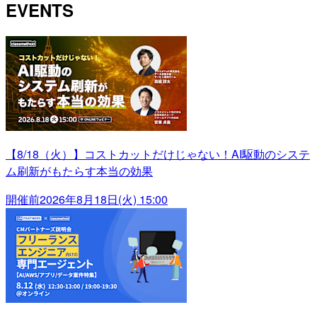
EVENTS
【8/18（火）】コストカットだけじゃない！AI駆動のシステ
ム刷新がもたらす本当の効果
開催前
2026年8月18日(火) 15:00