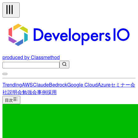
produced by Classmethod
Trending
AWS
Claude
Bedrock
Google Cloud
Azure
セミナー
会
社説明会
勉強会
事例
採用
目次