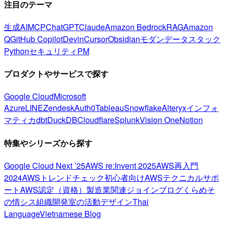
注目のテーマ
生成AI
MCP
ChatGPT
Claude
Amazon Bedrock
RAG
Amazon
Q
GitHub Copilot
Devin
Cursor
Obsidian
モダンデータスタック
Python
セキュリティ
PM
プロダクトやサービスで探す
Google Cloud
Microsoft
Azure
LINE
Zendesk
Auth0
Tableau
Snowflake
Alteryx
インフォ
マティカ
dbt
DuckDB
Cloudflare
Splunk
Vision One
Notion
特集やシリーズから探す
Google Cloud Next ’25
AWS re:Invent 2025
AWS再入門
2024
AWSトレンドチェック
初心者向け
AWSテクニカルサポ
ート
AWS認定（資格）
製造業関連
ジョインブログ
くらめそ
の情シス
組織開発室の活動
デザイン
Thai
Language
Vietnamese Blog