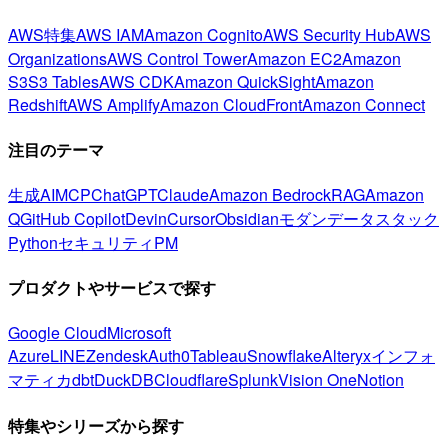
AWS特集
AWS IAM
Amazon Cognito
AWS Security Hub
AWS
Organizations
AWS Control Tower
Amazon EC2
Amazon
S3
S3 Tables
AWS CDK
Amazon QuickSight
Amazon
Redshift
AWS Amplify
Amazon CloudFront
Amazon Connect
注目のテーマ
生成AI
MCP
ChatGPT
Claude
Amazon Bedrock
RAG
Amazon
Q
GitHub Copilot
Devin
Cursor
Obsidian
モダンデータスタック
Python
セキュリティ
PM
プロダクトやサービスで探す
Google Cloud
Microsoft
Azure
LINE
Zendesk
Auth0
Tableau
Snowflake
Alteryx
インフォ
マティカ
dbt
DuckDB
Cloudflare
Splunk
Vision One
Notion
特集やシリーズから探す