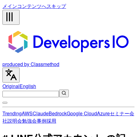
メインコンテンツへスキップ
produced by Classmethod
Original
English
Trending
AWS
Claude
Bedrock
Google Cloud
Azure
セミナー
会
社説明会
勉強会
事例
採用