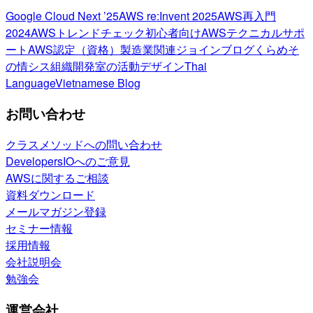
Google Cloud Next ’25
AWS re:Invent 2025
AWS再入門
2024
AWSトレンドチェック
初心者向け
AWSテクニカルサポ
ート
AWS認定（資格）
製造業関連
ジョインブログ
くらめそ
の情シス
組織開発室の活動
デザイン
Thai
Language
Vietnamese Blog
お問い合わせ
クラスメソッドへの問い合わせ
DevelopersIOへのご意見
AWSに関するご相談
資料ダウンロード
メールマガジン登録
セミナー情報
採用情報
会社説明会
勉強会
運営会社