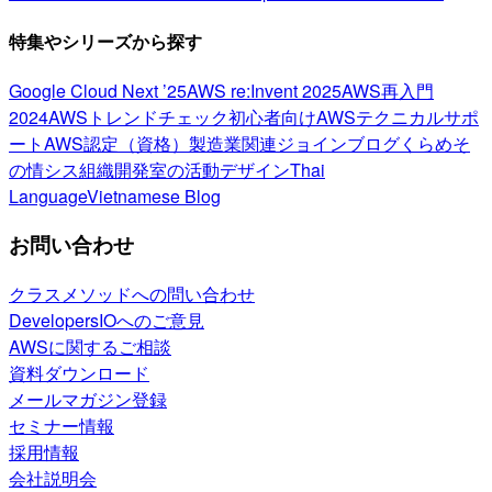
特集やシリーズから探す
Google Cloud Next ’25
AWS re:Invent 2025
AWS再入門
2024
AWSトレンドチェック
初心者向け
AWSテクニカルサポ
ート
AWS認定（資格）
製造業関連
ジョインブログ
くらめそ
の情シス
組織開発室の活動
デザイン
Thai
Language
Vietnamese Blog
お問い合わせ
クラスメソッドへの問い合わせ
DevelopersIOへのご意見
AWSに関するご相談
資料ダウンロード
メールマガジン登録
セミナー情報
採用情報
会社説明会