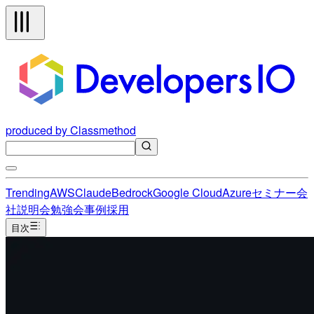
produced by Classmethod
Trending
AWS
Claude
Bedrock
Google Cloud
Azure
セミナー
会
社説明会
勉強会
事例
採用
目次