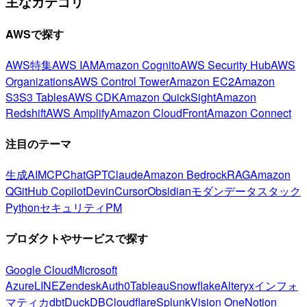
主なカテゴリ
AWSで探す
AWS特集
AWS IAM
Amazon Cognito
AWS Security Hub
AWS
Organizations
AWS Control Tower
Amazon EC2
Amazon
S3
S3 Tables
AWS CDK
Amazon QuickSight
Amazon
Redshift
AWS Amplify
Amazon CloudFront
Amazon Connect
注目のテーマ
生成AI
MCP
ChatGPT
Claude
Amazon Bedrock
RAG
Amazon
Q
GitHub Copilot
Devin
Cursor
Obsidian
モダンデータスタック
Python
セキュリティ
PM
プロダクトやサービスで探す
Google Cloud
Microsoft
Azure
LINE
Zendesk
Auth0
Tableau
Snowflake
Alteryx
インフォ
マティカ
dbt
DuckDB
Cloudflare
Splunk
Vision One
Notion