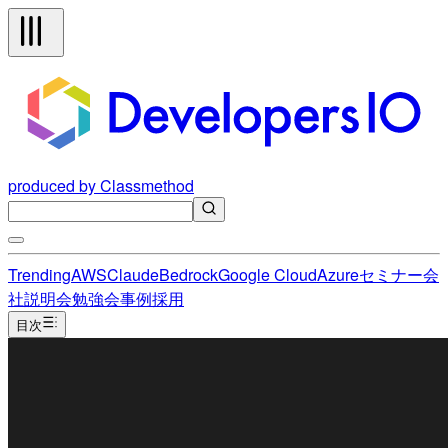
produced by Classmethod
Trending
AWS
Claude
Bedrock
Google Cloud
Azure
セミナー
会
社説明会
勉強会
事例
採用
目次