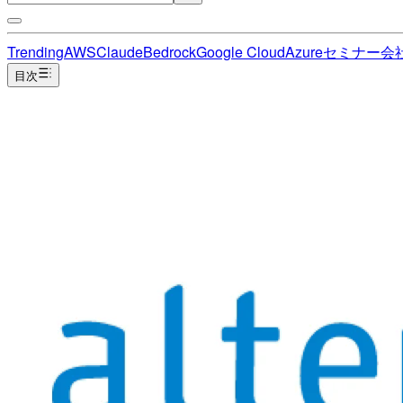
Trending
AWS
Claude
Bedrock
Google Cloud
Azure
セミナー
会
目次