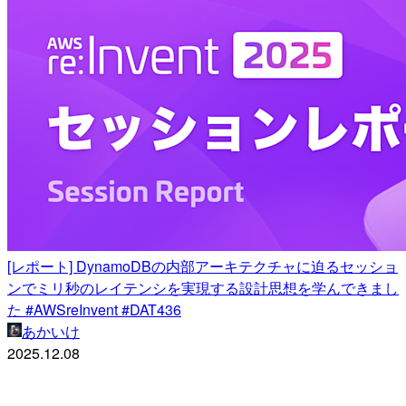
[レポート] DynamoDBの内部アーキテクチャに迫るセッショ
ンでミリ秒のレイテンシを実現する設計思想を学んできまし
た #AWSreInvent #DAT436
あかいけ
2025.12.08