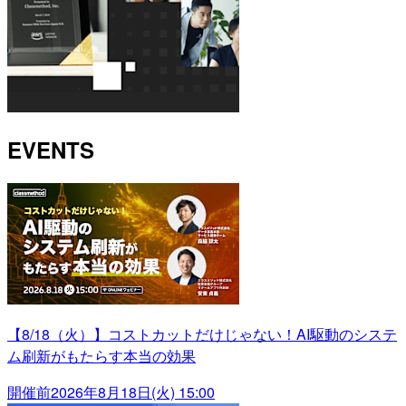
EVENTS
【8/18（火）】コストカットだけじゃない！AI駆動のシステ
ム刷新がもたらす本当の効果
開催前
2026年8月18日(火) 15:00