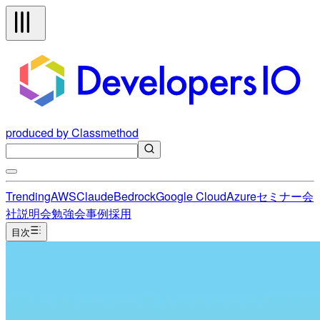
produced by Classmethod
Trending
AWS
Claude
Bedrock
Google Cloud
Azure
セミナー
会
社説明会
勉強会
事例
採用
目次