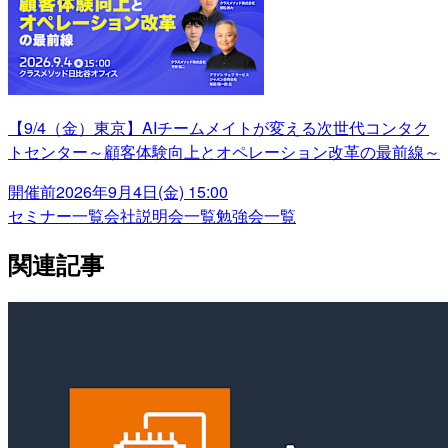
【9/4（金）東京】AIチームメイトが変える次世代コンタク
トセンター～顧客体験向上とオペレーション改革の最前線～
開催前
2026年9月4日(金) 15:00
セミナー一覧
会社説明会一覧
勉強会一覧
関連記事