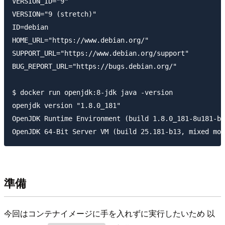
VERSION_ID="9"

VERSION="9 (stretch)"

ID=debian

HOME_URL="https://www.debian.org/"

SUPPORT_URL="https://www.debian.org/support"

BUG_REPORT_URL="https://bugs.debian.org/"

$ docker run openjdk:8-jdk java -version

openjdk version "1.8.0_181"

OpenJDK Runtime Environment (build 1.8.0_181-8u181-b1
準備
今回はコンテナイメージに手を入れずに実行したいため 以