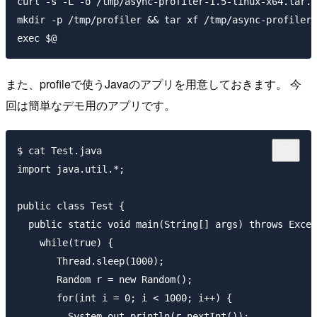
curl -s -L -o /tmp/async-profiler-1.5-linux-x64.tar.g
mkdir -p /tmp/profiler && tar xf /tmp/async-profiler-
また、profileで使うJavaのアプリを用意しておきます。 今
回は簡単なデモ用のアプリです。
$ cat Test.java

import java.util.*;

public class Test {

  public static void main(String[] args) throws Excep
    while(true) {

       Thread.sleep(1000);

       Random r = new Random();

       for(int i = 0; i < 1000; i++) {

         System.out.println(r.nextInt());
