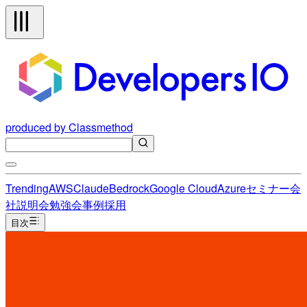
produced by Classmethod
Trending
AWS
Claude
Bedrock
Google Cloud
Azure
セミナー
会
社説明会
勉強会
事例
採用
目次