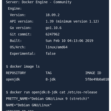
Server: Docker Engine - Community

 Engine:

  Version:          18.09.2

  API version:      1.39 (minimum version 1.12)

  Go version:       go1.10.6

  Git commit:       6247962

  Built:            Sun Feb 10 04:13:06 2019

  OS/Arch:          linux/amd64

  Experimental:     false

$ docker image ls

REPOSITORY          TAG                 IMAGE ID     
openjdk             8-jdk               5f8e49b0a018 
$ docker run openjdk:8-jdk cat /etc/os-release

PRETTY_NAME="Debian GNU/Linux 9 (stretch)"

NAME="Debian GNU/Linux"
