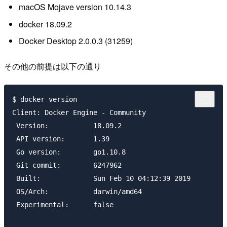
macOS Mojave version 10.14.3
docker 18.09.2
Docker Desktop 2.0.0.3 (31259)
その他の前提は以下の通り
$ docker version

Client: Docker Engine - Community

 Version:           18.09.2

 API version:       1.39

 Go version:        go1.10.8

 Git commit:        6247962

 Built:             Sun Feb 10 04:12:39 2019

 OS/Arch:           darwin/amd64

 Experimental:      false
