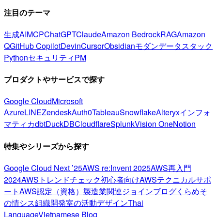
注目のテーマ
生成AI
MCP
ChatGPT
Claude
Amazon Bedrock
RAG
Amazon
Q
GitHub Copilot
Devin
Cursor
Obsidian
モダンデータスタック
Python
セキュリティ
PM
プロダクトやサービスで探す
Google Cloud
Microsoft
Azure
LINE
Zendesk
Auth0
Tableau
Snowflake
Alteryx
インフォ
マティカ
dbt
DuckDB
Cloudflare
Splunk
Vision One
Notion
特集やシリーズから探す
Google Cloud Next ’25
AWS re:Invent 2025
AWS再入門
2024
AWSトレンドチェック
初心者向け
AWSテクニカルサポ
ート
AWS認定（資格）
製造業関連
ジョインブログ
くらめそ
の情シス
組織開発室の活動
デザイン
Thai
Language
Vietnamese Blog