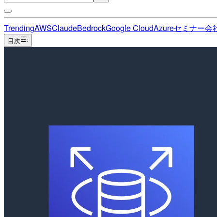
Trending
AWS
Claude
Bedrock
Google Cloud
Azure
セミナー
会
目次