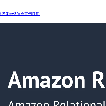
社説明会
勉強会
事例
採用