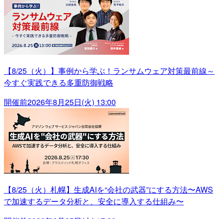
【8/25（火）】事例から学ぶ！ランサムウェア対策最前線～
今すぐ実践できる多重防御戦略
開催前
2026年8月25日(火) 13:00
【8/25（火）札幌】生成AIを“会社の武器”にする方法〜AWS
で加速するデータ分析と、安全に導入する仕組み〜