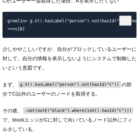
Cがユーザー一覧取得した場合、Aを表示したくない
gremlin> g.V().hasLabel("person").not(hasId("C")).not
少しややこしいですが、自分がブロックしているユーザーに
対して、自分の情報を表示しないようにシステムで制御した
いという意図です。
まず、
の部
g.V().hasLabel("person").not(hasId("C"))
分でC以外のユーザーのノードを取得する。
その後、
.not(outE("block").where(inV().hasId("C")))
で、blockエッジがCに対して向いているノード以外にフィ
ルタしている。