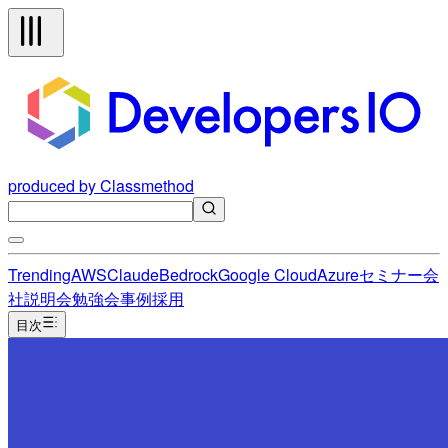
produced by Classmethod
Trending
AWS
Claude
Bedrock
Google Cloud
Azure
セミナー
会
社説明会
勉強会
事例
採用
目次