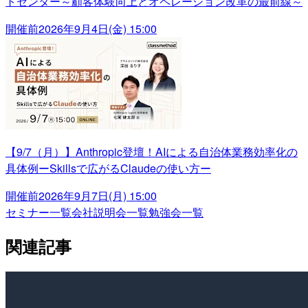
トセンター～顧客体験向上とオペレーション改革の最前線～
開催前
2026年9月4日(金) 15:00
【9/7（月）】Anthropic登壇！AIによる自治体業務効率化の
具体例ーSkillsで広がるClaudeの使い方ー
開催前
2026年9月7日(月) 15:00
セミナー一覧
会社説明会一覧
勉強会一覧
関連記事