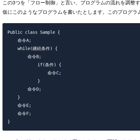
この3つを「フロー制御」と言い、プログラムの流れを調整
仮にこのようなプログラムを書いたとします。このプログラ
Public class Sample {

    命令A;

    while(継続条件) {

        命令B;

            if(条件) {

                命令C;

            }

        命令D;

    }

    命令E;

    命令F;
