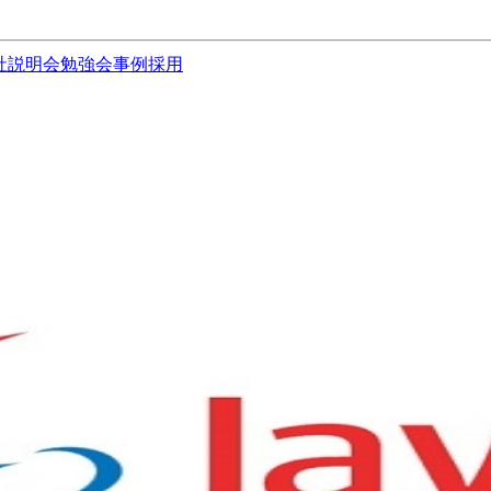
社説明会
勉強会
事例
採用