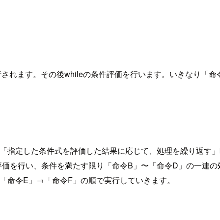
されます。その後whileの条件評価を行います。いきなり「
ileは「指定した条件式を評価した結果に応じて、処理を繰り返
条件の評価を行い、条件を満たす限り「命令B」〜「命令D」の一連
「命令E」→「命令F」の順で実行していきます。