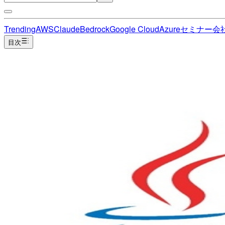
Trending
AWS
Claude
Bedrock
Google Cloud
Azure
セミナー
会
目次