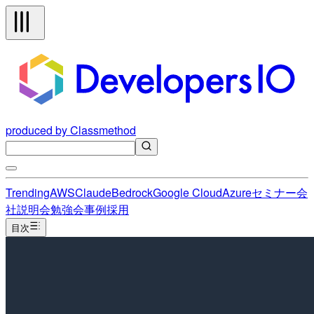
produced by Classmethod
Trending
AWS
Claude
Bedrock
Google Cloud
Azure
セミナー
会
社説明会
勉強会
事例
採用
目次