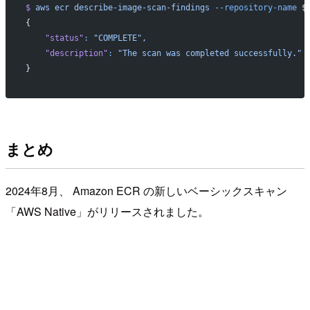
$
 aws
 ecr
 describe-image-scan-findings
 --repository-name
 $
{
    "status"
:
 "COMPLETE",
    "description"
:
 "The scan was completed successfully."
}
まとめ
2024年8月、 Amazon ECR の新しいベーシックスキャン
「AWS Native」がリリースされました。