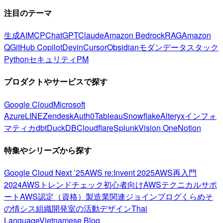
注目のテーマ
生成AI
MCP
ChatGPT
Claude
Amazon Bedrock
RAG
Amazon
Q
GitHub Copilot
Devin
Cursor
Obsidian
モダンデータスタック
Python
セキュリティ
PM
プロダクトやサービスで探す
Google Cloud
Microsoft
Azure
LINE
Zendesk
Auth0
Tableau
Snowflake
Alteryx
インフォ
マティカ
dbt
DuckDB
Cloudflare
Splunk
Vision One
Notion
特集やシリーズから探す
Google Cloud Next ’25
AWS re:Invent 2025
AWS再入門
2024
AWSトレンドチェック
初心者向け
AWSテクニカルサポ
ート
AWS認定（資格）
製造業関連
ジョインブログ
くらめそ
の情シス
組織開発室の活動
デザイン
Thai
Language
Vietnamese Blog