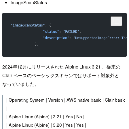
imageScanStatus
"imageScanStatus"
: {
                "status"
: 
"FAILED"
,
                "description"
: 
"UnsupportedImageError: The
            },
2024年12月にリリースされた Alpine Linux 3.21 、従来の
Clair ベースのベーシックスキャンではサポート対象外と
なっていました。
| Operating System | Version | AWS native basic | Clair basic
|
| Alpine Linux (Alpine) | 3.21 | Yes | No |
| Alpine Linux (Alpine) | 3.20 | Yes | Yes |