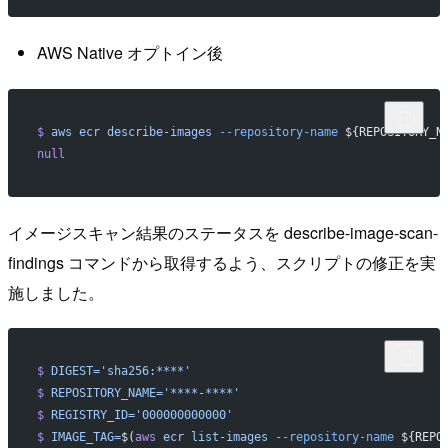
AWS Native オプトイン後
$
 aws
 ecr
 describe-images
 --repository-name
 ${REPOSITORY_N
null
イメージスキャン結果のステータスを describe-image-scan-
findings コマンドから取得するよう、スクリプトの修正を実
施しました。
$
 DIGEST='sha256:****'
$
 REPOSITORY_NAME='****-****'
$
 REGISTRY_ID='000000000000'
$
 IMAGE_TAG=
$(
aws
 ecr
 list-images
 --repository-name
 ${REPO