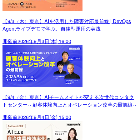
【9/3（木）東京】AIを活用した障害対応最前線 | DevOps
Agentライブデモで学ぶ、自律型運用の実践
開催前
2026年9月3日(木) 16:00
【9/4（金）東京】AIチームメイトが変える次世代コンタク
トセンター～顧客体験向上とオペレーション改革の最前線～
開催前
2026年9月4日(金) 15:00