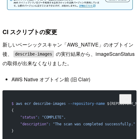
CI スクリプトの変更
新しいベーシックスキャン「AWS_NATIVE」のオプトイン
後、
の実行結果から、imageScanStatus
describe-images
の取得が出来なくなりました。
AWS Native オプトイン前 (旧 Clair)
$
 aws
 ecr
 describe-images
 --repository-name
 ${REPOSITORY_N
{
    "status"
:
 "COMPLETE",
    "description"
:
 "The scan was completed successfully."
}