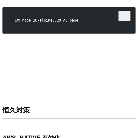
FROM node:20-alpine3.20 AS base
恒久対策
AWS_NATIVE 有効化