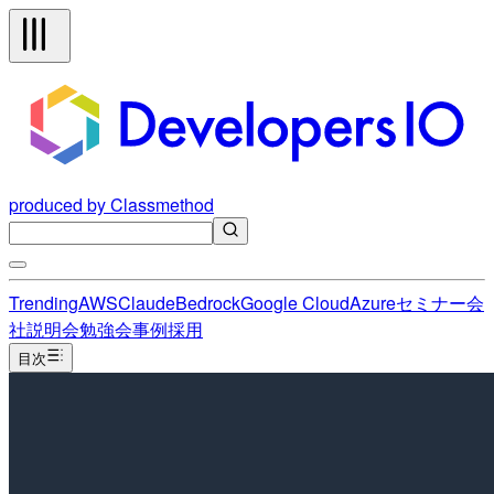
produced by Classmethod
Trending
AWS
Claude
Bedrock
Google Cloud
Azure
セミナー
会
社説明会
勉強会
事例
採用
目次