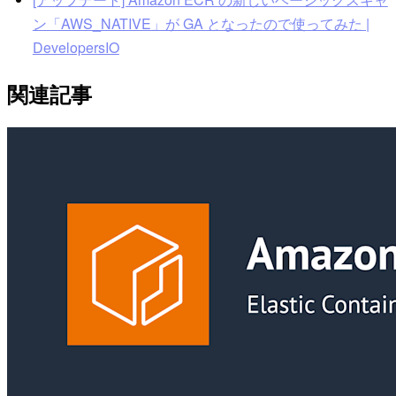
ン「AWS_NATIVE」が GA となったので使ってみた |
DevelopersIO
関連記事