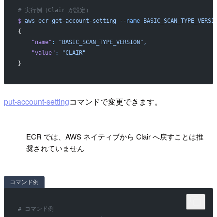
# 実行例（Clair が設定）
$
 aws
 ecr
 get-account-setting
 --name
 BASIC_SCAN_TYPE_VERSI
{
    "name"
:
 "BASIC_SCAN_TYPE_VERSION",
    "value"
:
 "CLAIR"
}
put-account-setting
コマンドで変更できます。
!
ECR では、AWS ネイティブから Clair へ戻すことは推
奨されていません
コマンド例
# コマンド例