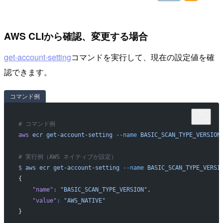
AWS CLIから確認、変更する場合
get-account-setting
コマンドを実行して、現在の設定値を確
認できます。
コマンド例
# コマンド例
aws
 ecr
 get-account-setting
 --name
 BASIC_SCAN_TYPE_VERSION
# 実行例（AWS ネイティブが設定）
$
 aws
 ecr
 get-account-setting
 --name
 BASIC_SCAN_TYPE_VERSI
{
    "name"
:
 "BASIC_SCAN_TYPE_VERSION",
    "value"
:
 "AWS_NATIVE"
}