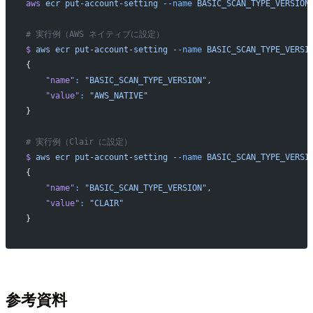
aws
 ecr
 put-account-setting
 --name
 BASIC_SCAN_TYPE_VERSION
# 実行例（AWS ネイティブに設定）
$
 aws
 ecr
 put-account-setting
 --name
 BASIC_SCAN_TYPE_VERSI
{
    "name"
:
 "BASIC_SCAN_TYPE_VERSION",
    "value"
:
 "AWS_NATIVE"
}
# 実行例（Clair に設定）
$
 aws
 ecr
 put-account-setting
 --name
 BASIC_SCAN_TYPE_VERSI
{
    "name"
:
 "BASIC_SCAN_TYPE_VERSION",
    "value"
:
 "CLAIR"
}
参考資料