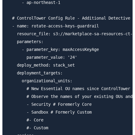
      - ap-northeast-1

  # ControlTower Config Rule - Additional Detective G
  - name: rotate-access-keys-guardrail

    resource_file: s3://marketplace-sa-resources-ct-a
    parameters:

      - parameter_key: maxAccessKeyAge

        parameter_value: '24'

    deploy_method: stack_set

    deployment_targets:

      organizational_units:

        # New Essential OU names since ControlTower v
        # Observe the names of your existing OUs and 
        - Security # Foremerly Core

        - Sandbox # Formerly Custom

        #- Core

        #- Custom
