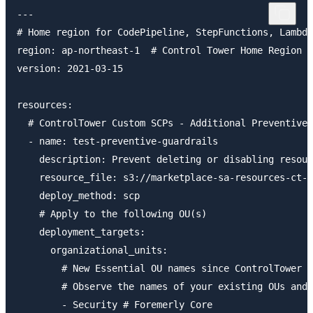
---

# Home region for CodePipeline, StepFunctions, Lambda
region: ap-northeast-1  # Control Tower Home Region

version: 2021-03-15

resources:

  # ControlTower Custom SCPs - Additional Preventive 
  - name: test-preventive-guardrails

    description: Prevent deleting or disabling resour
    resource_file: s3://marketplace-sa-resources-ct-a
    deploy_method: scp

    # Apply to the following OU(s)

    deployment_targets:

      organizational_units:

        # New Essential OU names since ControlTower v
        # Observe the names of your existing OUs and 
        - Security # Foremerly Core
