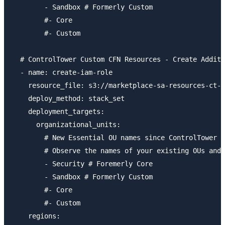
        - Sandbox # Formerly Custom

        #- Core

        #- Custom

  # ControlTower Custom CFN Resources - Create Additi
  - name: create-iam-role

    resource_file: s3://marketplace-sa-resources-ct-a
    deploy_method: stack_set

    deployment_targets:

      organizational_units:

        # New Essential OU names since ControlTower v
        # Observe the names of your existing OUs and 
        - Security # Foremerly Core

        - Sandbox # Formerly Custom

        #- Core

        #- Custom

    regions:
