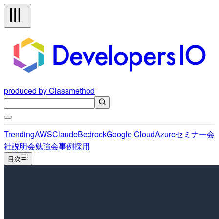
produced by Classmethod
Trending
AWS
Claude
Bedrock
Google Cloud
Azure
セミナー
会
社説明会
勉強会
事例
採用
目次