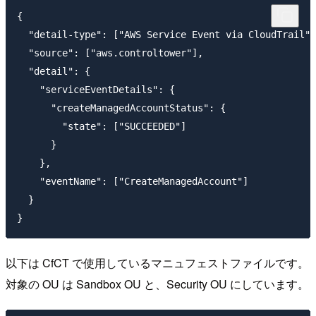
{

  "detail-type": ["AWS Service Event via CloudTrail"]
  "source": ["aws.controltower"],

  "detail": {

    "serviceEventDetails": {

      "createManagedAccountStatus": {

        "state": ["SUCCEEDED"]

      }

    },

    "eventName": ["CreateManagedAccount"]

  }

以下は CfCT で使用しているマニュフェストファイルです。
対象の OU は Sandbox OU と、Security OU にしています。