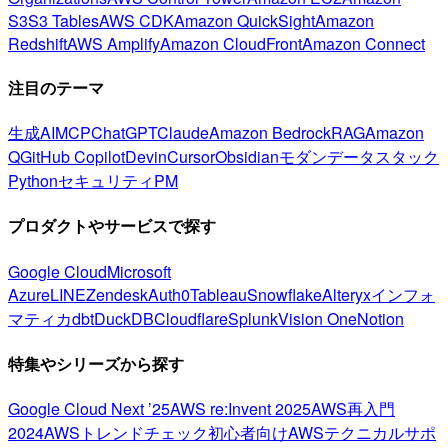
S3
S3 Tables
AWS CDK
Amazon QuickSight
Amazon
Redshift
AWS Amplify
Amazon CloudFront
Amazon Connect
注目のテーマ
生成AI
MCP
ChatGPT
Claude
Amazon Bedrock
RAG
Amazon
Q
GitHub Copilot
Devin
Cursor
Obsidian
モダンデータスタック
Python
セキュリティ
PM
プロダクトやサービスで探す
Google Cloud
Microsoft
Azure
LINE
Zendesk
Auth0
Tableau
Snowflake
Alteryx
インフォ
マティカ
dbt
DuckDB
Cloudflare
Splunk
Vision One
Notion
特集やシリーズから探す
Google Cloud Next ’25
AWS re:Invent 2025
AWS再入門
2024
AWSトレンドチェック
初心者向け
AWSテクニカルサポ