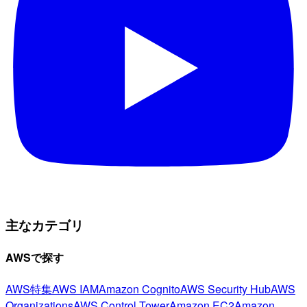
主なカテゴリ
AWSで探す
AWS特集
AWS IAM
Amazon Cognito
AWS Security Hub
AWS
Organizations
AWS Control Tower
Amazon EC2
Amazon