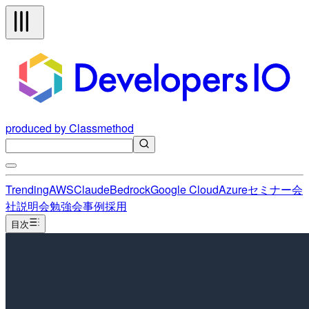
produced by Classmethod
Trending
AWS
Claude
Bedrock
Google Cloud
Azure
セミナー
会
社説明会
勉強会
事例
採用
目次