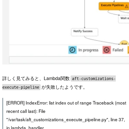
詳しく見てみると、Lambda関数
aft-customizations-
が失敗したようです。
execute-pipeline
[ERROR] IndexError: list index out of range Traceback (most
recent call last): File
"/var/task/aft_customizations_execute_pipeline.py", line 37,
in lambda_handler