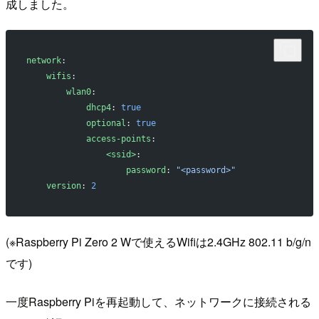
成しました。
network
:
    wifis
:
        wlan0
:
            dhcp4
: 
true
            optional
: 
true
            access-points
:
                <ssid>
:
                    password
: 
"<password>"
    version
: 
2
(※Raspberry Pi Zero 2 Wで使えるWifiは2.4GHz 802.11 b/g/n
です)
一度Raspberry Piを再起動して、ネットワークに接続される