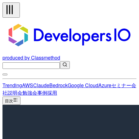
produced by Classmethod
Trending
AWS
Claude
Bedrock
Google Cloud
Azure
セミナー
会
社説明会
勉強会
事例
採用
目次