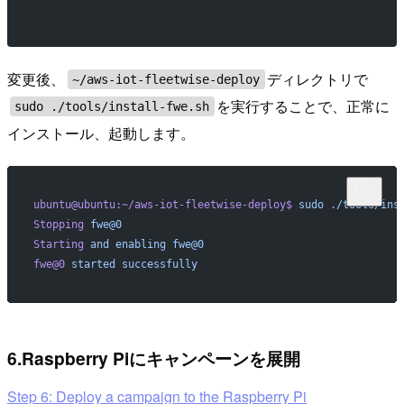
変更後、
ディレクトリで
~/aws-iot-fleetwise-deploy
を実行することで、正常に
sudo ./tools/install-fwe.sh
インストール、起動します。
ubuntu@ubuntu:~/aws-iot-fleetwise-deploy$
 sudo
 ./tools/ins
Stopping
 fwe@0
Starting
 and
 enabling
 fwe@0
fwe@0
 started
 successfully
6.Raspberry Piにキャンペーンを展開
Step 6: Deploy a campaign to the Raspberry Pi