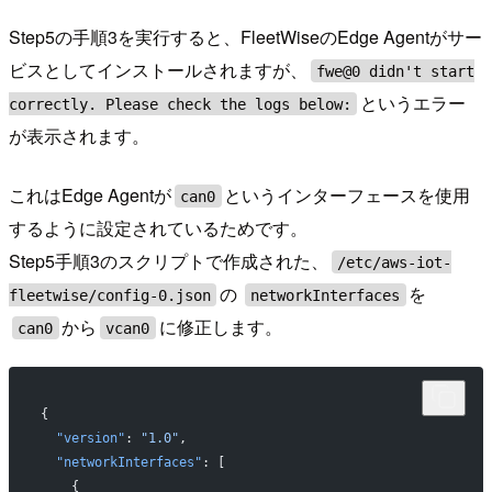
Step5の手順3を実行すると、FleetWiseのEdge Agentがサー
ビスとしてインストールされますが、
fwe@0 didn't start
というエラー
correctly. Please check the logs below:
が表示されます。
これはEdge Agentが
というインターフェースを使用
can0
するように設定されているためです。
Step5手順3のスクリプトで作成された、
/etc/aws-iot-
の
を
fleetwise/config-0.json
networkInterfaces
から
に修正します。
can0
vcan0
{
  "version"
: 
"1.0"
,
  "networkInterfaces"
: [
    {