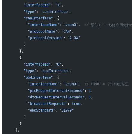
      "interfaceId"
: 
"1"
,
      "type"
: 
"canInterface"
,
      "canInterface"
: {
        "interfaceName"
: 
"vcan0"
,  
// 恐らくこっちは今回使わ
        "protocolName"
: 
"CAN"
,
        "protocolVersion"
: 
"2.0A"
      }
    },
    {
      "interfaceId"
: 
"0"
,
      "type"
: 
"obdInterface"
,
      "obdInterface"
: {
        "interfaceName"
: 
"vcan0"
,  
// can0 -> vcan0に修正
        "pidRequestIntervalSeconds"
: 
5
,
        "dtcRequestIntervalSeconds"
: 
5
,
        "broadcastRequests"
: 
true
,
        "obdStandard"
: 
"J1979"
      }
    }
  ],