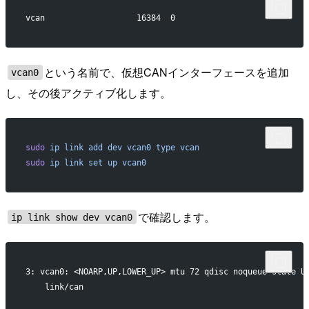
vcan                   16384  0 
という名前で、仮想CANインターフェースを追加
vcan0
し、その後アクティブ化します。
sudo
 ip
 link
 add
 dev
 vcan0
 type
 vcan
sudo
 ip
 link
 set
 up
 vcan0
で確認します。
ip link show dev vcan0
3: vcan0: <NOARP,UP,LOWER_UP> mtu 72 qdisc noqueue state U
    link/can