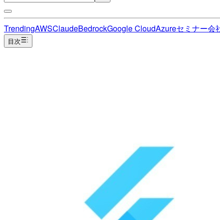
Trending
AWS
Claude
Bedrock
Google Cloud
Azure
セミナー
会
目次