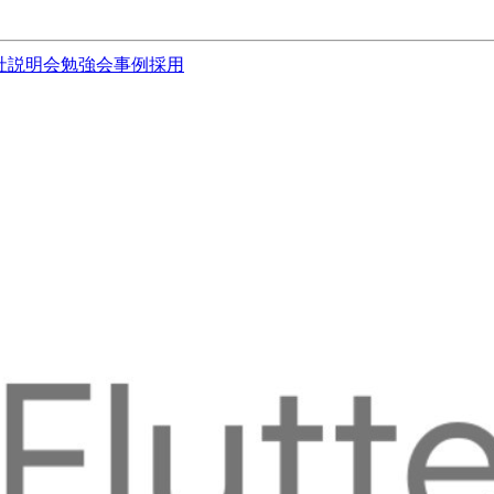
社説明会
勉強会
事例
採用