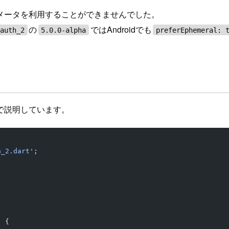
メータを利用することができませんでした。
の
ではAndroidでも
_auth_2
5.0.0-alpha
preferEphemeral: 
で説明しています。
h_2.dart'
;
) {