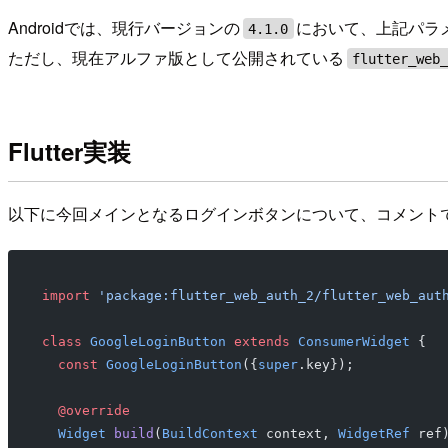
Androidでは、現行バージョンの
において、上記パラ
4.1.0
ただし、現在アルファ版として公開されている
flutter_web
Flutter実装
以下に今回メインとなるログインボタンについて、コメント
import
 'package:flutter_web_auth_2/flutter_web_aut
class
 GoogleLoginButton
 extends
 ConsumerWidget
 {
  const
 GoogleLoginButton
({
super
.key});
  @override
  Widget
 build
(
BuildContext
 context, 
WidgetRef
 ref