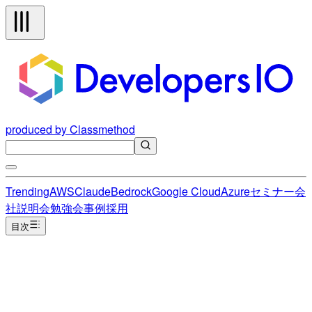
produced by Classmethod
Trending
AWS
Claude
Bedrock
Google Cloud
Azure
セミナー
会
社説明会
勉強会
事例
採用
目次