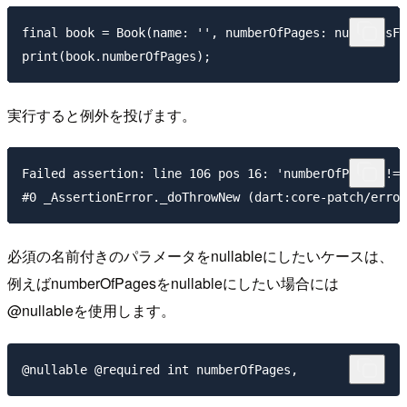
final book = Book(name: '', numberOfPages: null, isFa
実行すると例外を投げます。
Failed assertion: line 106 pos 16: 'numberOfPages != 
必須の名前付きのパラメータをnullableにしたいケースは、
例えばnumberOfPagesをnullableにしたい場合には
@nullableを使用します。