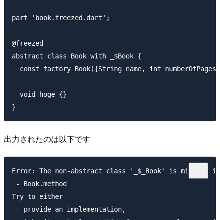
part 'book.freezed.dart';

@freezed

abstract class Book with _$Book {

  const factory Book({String name, int numberOfPages}
  void hoge {}

出力されたのは以下です
Error: The non-abstract class '_$_Book' is missing im
 - Book.method

Try to either

 - provide an implementation,
