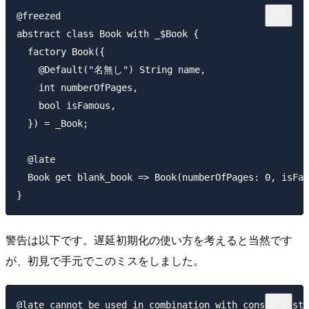
@freezed

abstract class Book with _$Book {

  factory Book({

    @Default("名無し") String name,

    int numberOfPages,

    bool isFamous,

  }) = _Book;

  @late

  Book get blank_book => Book(numberOfPages: 0, isFam
警告は以下です。遅延初期化の使い方を考えると当然です
が、初見で手元でこのミスをしました。
@late cannot be used in combination with const constr