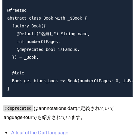
@freezed

abstract class Book with _$Book {

  factory Book({

    @Default("名無し") String name,

    int numberOfPages,

    @deprecated bool isFamous,

  }) = _Book;

  @late

  Book get blank_book => Book(numberOfPages: 0, isFam
はannnotations.dartに定義されていて
@deprecated
language-tourでも紹介されています。
A tour of the Dart language