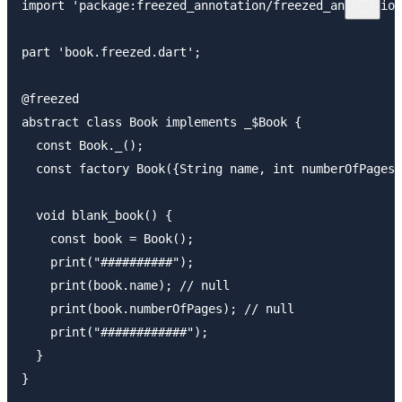
import 'package:freezed_annotation/freezed_annotation
part 'book.freezed.dart';

@freezed

abstract class Book implements _$Book {

  const Book._();

  const factory Book({String name, int numberOfPages}
  void blank_book() {

    const book = Book();

    print("##########");

    print(book.name); // null

    print(book.numberOfPages); // null

    print("############");

  }
