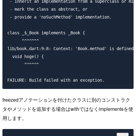
 - inherit an implementation from a superclass or mix
 - mark the class as abstract, or

 - provide a 'noSuchMethod' implementation.

class _$_Book implements _Book {

      ^^^^^^^

lib/book.dart:9:8: Context: 'Book.method' is defined 
  void hoge() {

       ^^^^^^

freezedアノテーションを付けたクラスに別のコンストラク
タやメソッドを追加する場合はwithではなくimplementsを使
用します。