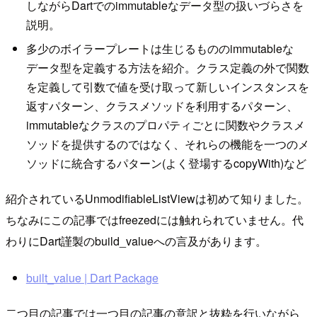
しながらDartでのimmutableなデータ型の扱いづらさを
説明。
多少のボイラープレートは生じるもののimmutableな
データ型を定義する方法を紹介。クラス定義の外で関数
を定義して引数で値を受け取って新しいインスタンスを
返すパターン、クラスメソッドを利用するパターン、
immutableなクラスのプロパティごとに関数やクラスメ
ソッドを提供するのではなく、それらの機能を一つのメ
ソッドに統合するパターン(よく登場するcopyWith)など
紹介されているUnmodifiableListViewは初めて知りました。
ちなみにこの記事ではfreezedには触れられていません。代
わりにDart謹製のbuild_valueへの言及があります。
built_value | Dart Package
二つ目の記事では一つ目の記事の意訳と抜粋を行いながら