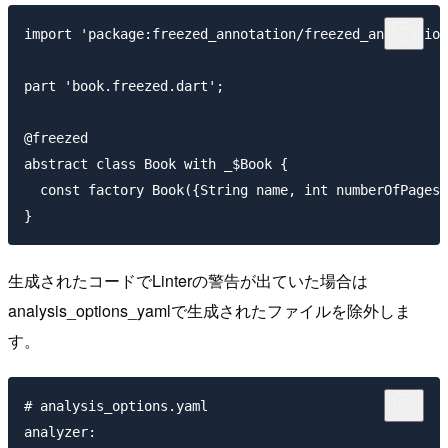
import 'package:freezed_annotation/freezed_annotation
part 'book.freezed.dart';

@freezed

abstract class Book with _$Book {

  const factory Book({String name, int numberOfPages}
生成されたコードでLinterの警告が出ていた場合は
analysis_options_yamlで生成されたファイルを除外しま
す。
# analysis_options.yaml

analyzer:
