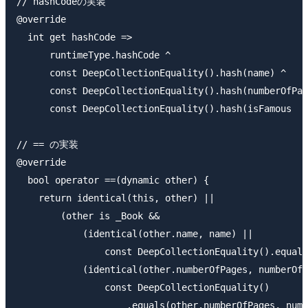
// hashCodeの実装

@override

  int get hashCode =>

      runtimeType.hashCode ^

      const DeepCollectionEquality().hash(name) ^

      const DeepCollectionEquality().hash(numberOfPag
      const DeepCollectionEquality().hash(isFamous

// == の実装

@override

  bool operator ==(dynamic other) {

    return identical(this, other) ||

        (other is _Book &&

            (identical(other.name, name) ||

                const DeepCollectionEquality().equals
            (identical(other.numberOfPages, numberOfP
                const DeepCollectionEquality()

                    .equals(other.numberOfPages, numb