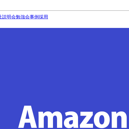
社説明会
勉強会
事例
採用