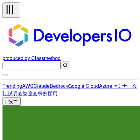
produced by Classmethod
Trending
AWS
Claude
Bedrock
Google Cloud
Azure
セミナー
会
社説明会
勉強会
事例
採用
目次