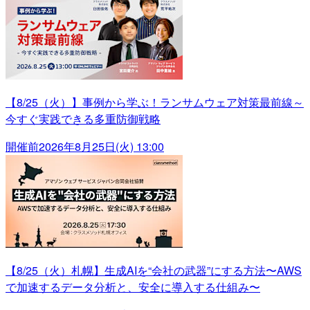
【8/25（火）】事例から学ぶ！ランサムウェア対策最前線～
今すぐ実践できる多重防御戦略
開催前
2026年8月25日(火) 13:00
【8/25（火）札幌】生成AIを“会社の武器”にする方法〜AWS
で加速するデータ分析と、安全に導入する仕組み〜