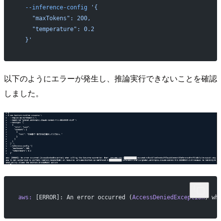
  --inference-config
 '{
    "maxTokens": 200,
    "temperature": 0.2
  }'
以下のようにエラーが発生し、推論実行できないことを確認
しました。
aws:
 [ERROR]: An error occurred (
AccessDeniedException
) wh