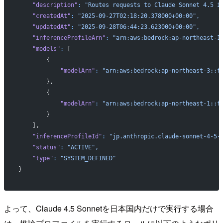
    "description"
:
 "Routes requests to Claude Sonnet 4.5 i
    "createdAt"
:
 "2025-09-27T02:18:20.378000+00:00",
    "updatedAt"
:
 "2025-09-28T06:44:23.623000+00:00",
    "inferenceProfileArn"
:
 "arn:aws:bedrock:ap-northeast-1
    "models"
:
 [
        {
            "modelArn"
:
 "arn:aws:bedrock:ap-northeast-3::f
        },
        {
            "modelArn"
:
 "arn:aws:bedrock:ap-northeast-1::f
        }
    ],
    "inferenceProfileId"
:
 "jp.anthropic.claude-sonnet-4-5-
    "status"
:
 "ACTIVE",
    "type"
:
 "SYSTEM_DEFINED"
}
よって、Claude 4.5 Sonnetを日本国内だけで実行する場合