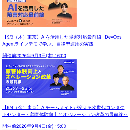
【9/3（木）東京】AIを活用した障害対応最前線 | DevOps
Agentライブデモで学ぶ、自律型運用の実践
開催前
2026年9月3日(木) 16:00
【9/4（金）東京】AIチームメイトが変える次世代コンタク
トセンター～顧客体験向上とオペレーション改革の最前線～
開催前
2026年9月4日(金) 15:00