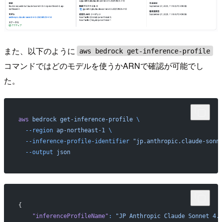
また、以下のように
aws bedrock get-inference-profile
コマンドではどのモデルを使うかARNで確認が可能でし
た。
aws
 bedrock
 get-inference-profile
 \
  --region
 ap-northeast-1
 \
  --inference-profile-identifier
 "jp.anthropic.claude-sonn
  --output
 json
{
    "inferenceProfileName"
:
 "JP Anthropic Claude Sonnet 4.