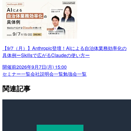
【9/7（月）】Anthropic登壇！AIによる自治体業務効率化の
具体例ーSkillsで広がるClaudeの使い方ー
開催前
2026年9月7日(月) 15:00
セミナー一覧
会社説明会一覧
勉強会一覧
関連記事