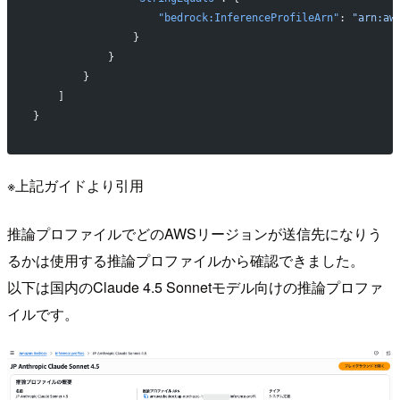
                    "bedrock:InferenceProfileArn"
: 
"arn:aw
                }
            }
        }
    ]
}
※上記ガイドより引用
推論プロファイルでどのAWSリージョンが送信先になりう
るかは使用する推論プロファイルから確認できました。
以下は国内のClaude 4.5 Sonnetモデル向けの推論プロファ
イルです。