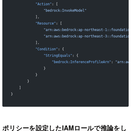
            "Action"
: [
                "bedrock:InvokeModel"
            ],
            "Resource"
: [
                "arn:aws:bedrock:ap-northeast-1::foundatio
                "arn:aws:bedrock:ap-northeast-3::foundatio
            ],
            "Condition"
: {
                "StringEquals"
: {
                    "bedrock:InferenceProfileArn"
: 
"arn:aw
                }
            }
        }
    ]
}
ポリシーを設定したIAMロールで推論をし