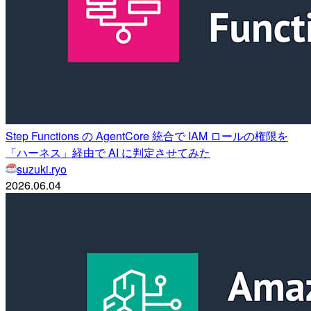
Step Functions の AgentCore 統合で IAM ロールの権限を
「ハーネス」経由で AI に判定させてみた
suzuki.ryo
2026.06.04