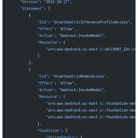
    "Version"
: 
"2012-10-17"
,
    "Statement"
: [
        {
            "Sid"
: 
"GrantGeoCrisInferenceProfileAccess"
,
            "Effect"
: 
"Allow"
,
            "Action"
: 
"bedrock:InvokeModel"
,
            "Resource"
: [
                "arn:aws:bedrock:us-east-1:<ACCOUNT_ID>:in
            ]
        },
        {
            "Sid"
: 
"GrantGeoCrisModelAccess"
,
            "Effect"
: 
"Allow"
,
            "Action"
: 
"bedrock:InvokeModel"
,
            "Resource"
: [
                "arn:aws:bedrock:us-east-1::foundation-mod
                "arn:aws:bedrock:us-east-2::foundation-mod
                "arn:aws:bedrock:us-west-2::foundation-mod
            ],
            "Condition"
: {
                "StringEquals"
: {