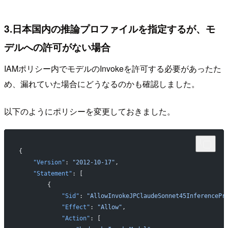
3.日本国内の推論プロファイルを指定するが、モ
デルへの許可がない場合
IAMポリシー内でモデルのInvokeを許可する必要があったた
め、漏れていた場合にどうなるのかも確認しました。
以下のようにポリシーを変更しておきました。
{
    "Version"
: 
"2012-10-17"
,
    "Statement"
: [
        {
            "Sid"
: 
"AllowInvokeJPClaudeSonnet45InferencePr
            "Effect"
: 
"Allow"
,
            "Action"
: [