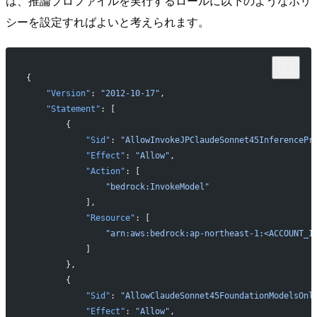
は、推論プロファイルを実行するロールに以下のようなポリ
シーを設定すればよいと考えられます。
{
    "Version"
: 
"2012-10-17"
,
    "Statement"
: [
        {
            "Sid"
: 
"AllowInvokeJPClaudeSonnet45InferencePr
            "Effect"
: 
"Allow"
,
            "Action"
: [
                "bedrock:InvokeModel"
            ],
            "Resource"
: [
                "arn:aws:bedrock:ap-northeast-1:<ACCOUNT_I
            ]
        },
        {
            "Sid"
: 
"AllowClaudeSonnet45FoundationModelsOnl
            "Effect"
: 
"Allow"
,