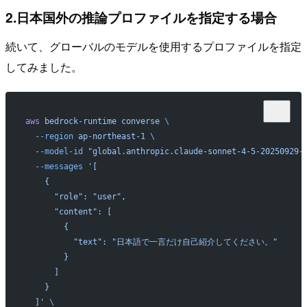
2.日本国外の推論プロファイルを指定する場合
続いて、グローバルのモデルを使用するプロファイルを指定
してみました。
aws
 bedrock-runtime
 converse
 \
  --region
 ap-northeast-1
 \
  --model-id
 "global.anthropic.claude-sonnet-4-5-20250929-
  --messages
 '[
    {
      "role": "user",
      "content": [
        {
          "text": "日本語で一言だけ自己紹介してください。"
        }
      ]
    }
  ]'
 \