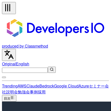
produced by Classmethod
Original
English
Trending
AWS
Claude
Bedrock
Google Cloud
Azure
セミナー
会
社説明会
勉強会
事例
採用
目次