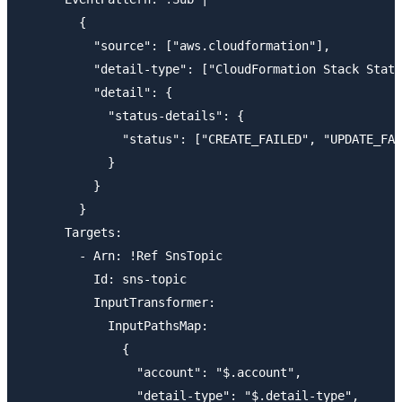
        {

          "source": ["aws.cloudformation"],

          "detail-type": ["CloudFormation Stack Statu
          "detail": {

            "status-details": {

              "status": ["CREATE_FAILED", "UPDATE_FAI
            }

          }

        }

      Targets:

        - Arn: !Ref SnsTopic

          Id: sns-topic

          InputTransformer:

            InputPathsMap:

              {

                "account": "$.account",

                "detail-type": "$.detail-type",
