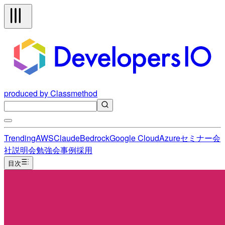
produced by Classmethod
Trending
AWS
Claude
Bedrock
Google Cloud
Azure
セミナー
会
社説明会
勉強会
事例
採用
目次