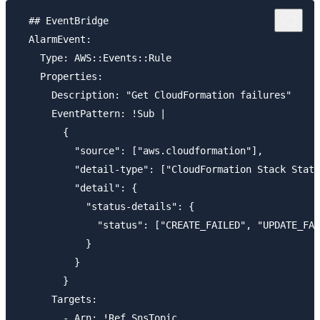
  ## EventBridge

  AlarmEvent:

    Type: AWS::Events::Rule

    Properties:

      Description: "Get CloudFormation failures"

      EventPattern: !Sub |

        {

          "source": ["aws.cloudformation"],

          "detail-type": ["CloudFormation Stack Statu
          "detail": {

            "status-details": {

              "status": ["CREATE_FAILED", "UPDATE_FAI
            }

          }

        }

      Targets:

        - Arn: !Ref SnsTopic
