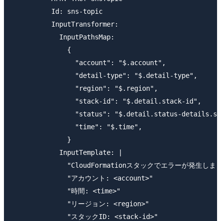
          Id: sns-topic

          InputTransformer:

            InputPathsMap:

              {

                "account": "$.account",

                "detail-type": "$.detail-type",

                "region": "$.region",

                "stack-id": "$.detail.stack-id",

                "status": "$.detail.status-details.st
                "time": "$.time",

              }

            InputTemplate: |

              "CloudFormationスタックでエラーが発生しま
              "アカウント: <account>"

              "時間: <time>"

              "リージョン: <region>"

              "スタックID: <stack-id>"
