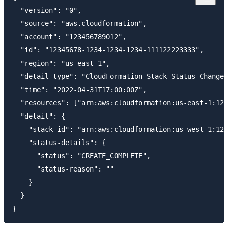
  "version": "0",

  "source": "aws.cloudformation",

  "account": "123456789012",

  "id": "12345678-1234-1234-1234-111122223333",

  "region": "us-east-1",

  "detail-type": "CloudFormation Stack Status Change"
  "time": "2022-04-31T17:00:00Z",

  "resources": ["arn:aws:cloudformation:us-east-1:123
  "detail": {

    "stack-id": "arn:aws:cloudformation:us-west-1:123
    "status-details": {

      "status": "CREATE_COMPLETE",

      "status-reason": ""

    }

  }
