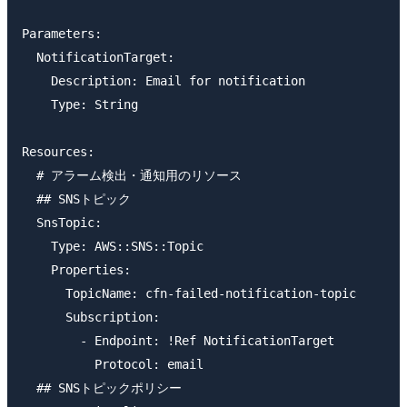
Parameters:

  NotificationTarget:

    Description: Email for notification

    Type: String

Resources:

  # アラーム検出・通知用のリソース

  ## SNSトピック

  SnsTopic:

    Type: AWS::SNS::Topic

    Properties:

      TopicName: cfn-failed-notification-topic

      Subscription:

        - Endpoint: !Ref NotificationTarget

          Protocol: email

  ## SNSトピックポリシー
