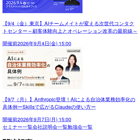
【9/4（金）東京】AIチームメイトが変える次世代コンタク
トセンター～顧客体験向上とオペレーション改革の最前線～
開催前
2026年9月4日(金) 15:00
【9/7（月）】Anthropic登壇！AIによる自治体業務効率化の
具体例ーSkillsで広がるClaudeの使い方ー
開催前
2026年9月7日(月) 15:00
セミナー一覧
会社説明会一覧
勉強会一覧