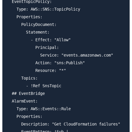
  EventTopicPolicy:

    Type: AWS::SNS::TopicPolicy

    Properties:

      PolicyDocument:

        Statement:

          - Effect: "Allow"

            Principal:

              Service: "events.amazonaws.com"

            Action: "sns:Publish"

            Resource: "*"

      Topics:

        - !Ref SnsTopic

  ## EventBridge

  AlarmEvent:

    Type: AWS::Events::Rule

    Properties:

      Description: "Get CloudFormation failures"

      EventPattern: !Sub |
