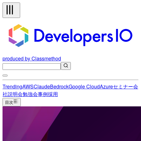
produced by Classmethod
Trending
AWS
Claude
Bedrock
Google Cloud
Azure
セミナー
会
社説明会
勉強会
事例
採用
目次