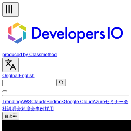
produced by Classmethod
Original
English
Trending
AWS
Claude
Bedrock
Google Cloud
Azure
セミナー
会
社説明会
勉強会
事例
採用
目次