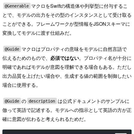
マクロをSwiftの構造体や列挙型に付与するこ
@Generable
とで、モデルの出力をその型のインスタンスとして受け取る
ことができる。フレームワークが型情報をJSONスキーマに
変換してモデルに渡す仕組みだ。
マクロはプロパティの意味をモデルに自然言語で
@Guide
伝えるためのもので、
必須ではない
。プロパティ名が十分に
明確であればモデルが意図を理解できる場合もある。ただし
出力品質を上げたい場合や、生成する値の範囲を制御したい
場合に使用する。
の
は公式ドキュメントのサンプルに
@Guide
description
倣って英語で記述する。モデルへの指示として英語の方が正
確に意図が伝わると考えられるためだ。