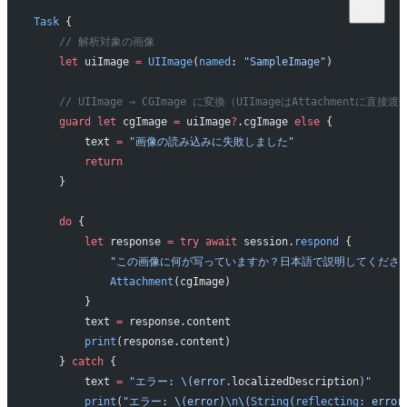
Task
 {
    // 解析対象の画像
    let
 uiImage 
=
 UIImage
(
named
: 
"SampleImage"
)
    // UIImage → CGImage に変換（UIImageはAttachmentに直接
    guard
 let
 cgImage 
=
 uiImage
?
.cgImage 
else
 {
        text 
=
 "画像の読み込みに失敗しました"
        return
    }
    do
 {
        let
 response 
=
 try
 await
 session.
respond
 {
            "この画像に何が写っていますか？日本語で説明してくださ
            Attachment
(cgImage)
        }
        text 
=
 response.content
        print
(response.content)
    } 
catch
 {
        text 
=
 "エラー: 
\(error.
localizedDescription
)
"
        print
(
"エラー: 
\(error)
\n
\(
String
(
reflecting
: error