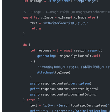
        let
 uiImage 
=
 UIImage
(
named
: 
"SampleImage"
)
        // UIImage → CGImage に変換（UIImageはAttachmen
        guard
 let
 cgImage 
=
 uiImage
?
.cgImage 
else
 {
            text 
=
 "画像の読み込みに失敗しました"
            return
        }
        do
 {
            let
 response 
=
 try
 await
 session.
respond
(
                generating
: ImageAnalysisResult.
self
            ) {
                "この画像を解析してください。日本語で説明してくだ
                Attachment
(cgImage)
            }
            print
(response.content.
description
)
            print
(response.content.detectedObjects)
            print
(response.content.dominantColors)
        } 
catch
 {
            text 
=
 "エラー: 
\(error.
localizedDescription
)
"
            print
(
"エラー: 
\(error)
\n
\(
String
(
reflecting
: e