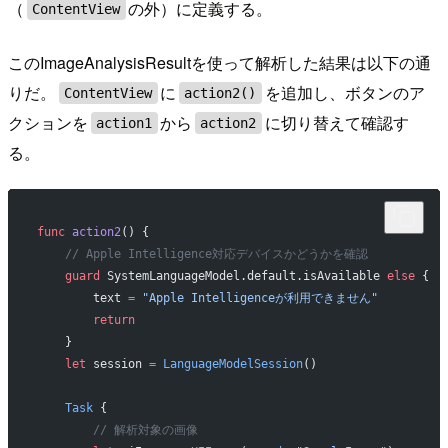
（
の外）に定義する。
ContentView
このImageAnalysisResultを使って解析した結果は以下の通
りだ。
に
を追加し、ボタンのア
ContentView
action2()
クションを
から
に切り替えて確認す
action1
action2
る。
func
 action2
() {
    // Apple Intelligence対応デバイスかどうかを確認
    guard
 SystemLanguageModel.default.isAvailable 
else
 {
        text 
=
 "Apple Intelligenceが利用できません"
        return
    }
    let
 session 
=
 LanguageModelSession
()
    Task
 {
        // 解析対象の画像