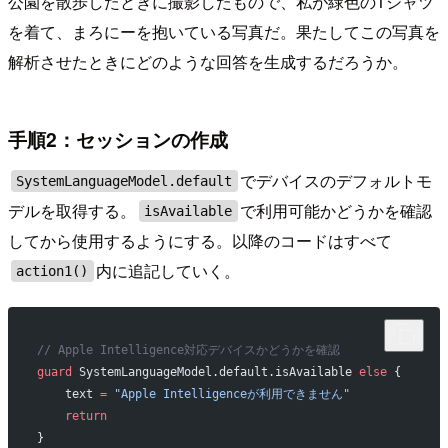
公園を散歩したときに撮影したもので、私が緑色のTシャツ
を着て、まろにーを抱いている写真だ。果たしてこの写真を
解析させたときにどのような回答を生成するだろうか。
手順2：セッションの作成
でデバイスのデフォルトモ
SystemLanguageModel.default
デルを取得する。
で利用可能かどうかを確認
isAvailable
してから使用するようにする。以降のコードはすべて
内に追記していく。
action1()
// Apple Intelligence対応デバイスかどうかを確認
guard
 SystemLanguageModel.default.isAvailable 
else
 {
    text 
=
 "Apple Intelligenceが利用できません"
    return
}