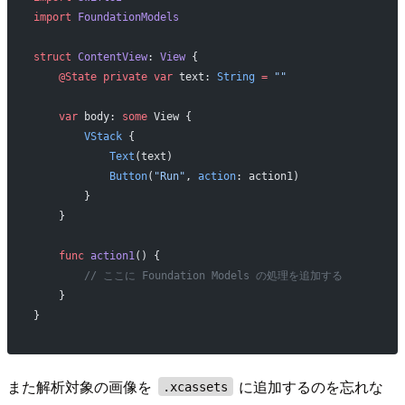
import
 FoundationModels
struct
 ContentView
: 
View 
{
    @State
 private
 var
 text: 
String
 =
 ""
    var
 body: 
some
 View {
        VStack
 {
            Text
(text)
            Button
(
"Run"
, 
action
: action1)
        }
    }
    func
 action1
() {
        // ここに Foundation Models の処理を追加する
    }
}
また解析対象の画像を
に追加するのを忘れな
.xcassets