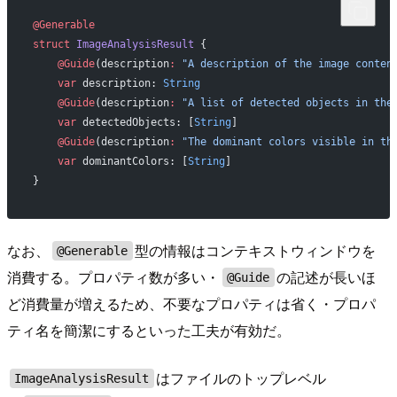
@Generable
struct
 ImageAnalysisResult
 {
    @Guide
(description
:
 "A description of the image conten
    var
 description: 
String
    @Guide
(description
:
 "A list of detected objects in the
    var
 detectedObjects: [
String
]
    @Guide
(description
:
 "The dominant colors visible in th
    var
 dominantColors: [
String
]
}
なお、
型の情報はコンテキストウィンドウを
@Generable
消費する。プロパティ数が多い・
の記述が長いほ
@Guide
ど消費量が増えるため、不要なプロパティは省く・プロパ
ティ名を簡潔にするといった工夫が有効だ。
はファイルのトップレベル
ImageAnalysisResult