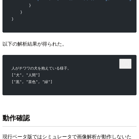
        }
    }
}
以下の解析結果が得られた。
人がチワワの犬を抱えている様子。
["犬", "人間"]
["黒", "茶色", "緑"]
動作確認
現行ベータ版ではシミュレータで画像解析が動作しないた