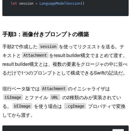
let
 session 
=
 LanguageModelSession
()
手順3：画像付きプロンプトの構築
手順2で作成した
を使ってリクエストを送る。テ
session
キストと
をresult builder構文でまとめて渡す。
Attachment
result builder構文とは、複数の要素をクロージャの中に並べ
るだけで1つのプロンプトとして構成できるSwiftの記法だ。
現行ベータ版では
のイニシャライザは
Attachment
とファイル
の2種類のみが実装されてい
CGImage
URL
る。
を使う場合は
プロパティで変換
UIImage
.cgImage
してから渡す。