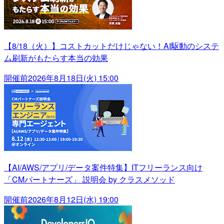
【8/18（火）】コストカットだけじゃない！AI駆動のシステ
ム刷新がもたらす本当の効果
開催前
2026年8月18日(火) 15:00
【AI/AWS/アプリ/データ案件特集】ITフリーランス向け
「CMパートナーズ」 説明会 by クラスメソッド
開催前
2026年8月12日(水) 19:00