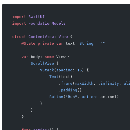
import
 SwiftUI
import
 FoundationModels
struct
 ContentView
: 
View 
{
    @State
 private
 var
 text: 
String
 =
 ""
    var
 body: 
some
 View {
        ScrollView
 {
            VStack
(
spacing
: 
16
) {
                Text
(text)
                    .
frame
(
maxWidth
: .
infinity
, 
al
                    .
padding
()
                Button
(
"Run"
, 
action
: action1)
            }
        }
    }