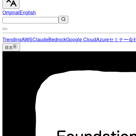
Original
English
Trending
AWS
Claude
Bedrock
Google Cloud
Azure
セミナー
会
目次