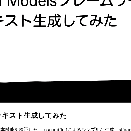
クでテキスト生成してみた
機能を検証した。respond(to:)によるシンプルな生成、stream