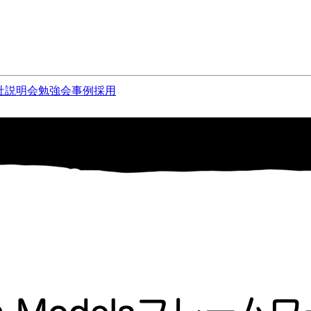
社説明会
勉強会
事例
採用