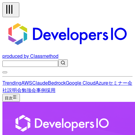
produced by Classmethod
Trending
AWS
Claude
Bedrock
Google Cloud
Azure
セミナー
会
社説明会
勉強会
事例
採用
目次