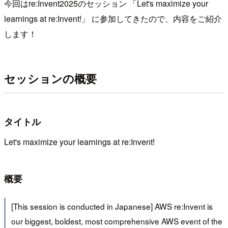
今回はre:Invent2025のセッション 「Let's maximize your
learnings at re:Invent!」 に参加してきたので、内容をご紹介
します！
セッションの概要
タイトル
Let's maximize your learnings at re:Invent!
概要
[This session is conducted in Japanese] AWS re:Invent is
our biggest, boldest, most comprehensive AWS event of the