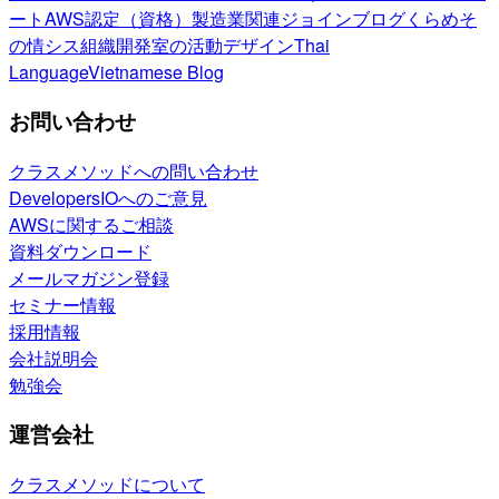
ート
AWS認定（資格）
製造業関連
ジョインブログ
くらめそ
の情シス
組織開発室の活動
デザイン
Thai
Language
Vietnamese Blog
お問い合わせ
クラスメソッドへの問い合わせ
DevelopersIOへのご意見
AWSに関するご相談
資料ダウンロード
メールマガジン登録
セミナー情報
採用情報
会社説明会
勉強会
運営会社
クラスメソッドについて