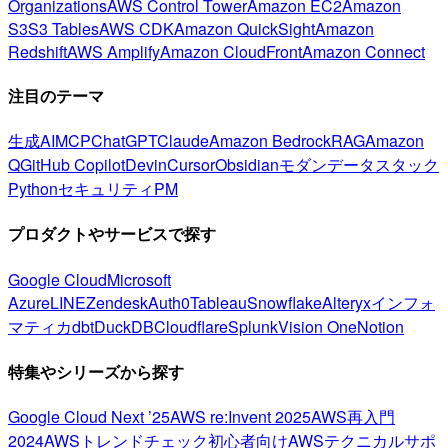
Organizations
AWS Control Tower
Amazon EC2
Amazon
S3
S3 Tables
AWS CDK
Amazon QuickSight
Amazon
Redshift
AWS Amplify
Amazon CloudFront
Amazon Connect
注目のテーマ
生成AI
MCP
ChatGPT
Claude
Amazon Bedrock
RAG
Amazon
Q
GitHub Copilot
Devin
Cursor
Obsidian
モダンデータスタック
Python
セキュリティ
PM
プロダクトやサービスで探す
Google Cloud
Microsoft
Azure
LINE
Zendesk
Auth0
Tableau
Snowflake
Alteryx
インフォ
マティカ
dbt
DuckDB
Cloudflare
Splunk
Vision One
Notion
特集やシリーズから探す
Google Cloud Next ’25
AWS re:Invent 2025
AWS再入門
2024
AWSトレンドチェック
初心者向け
AWSテクニカルサポ