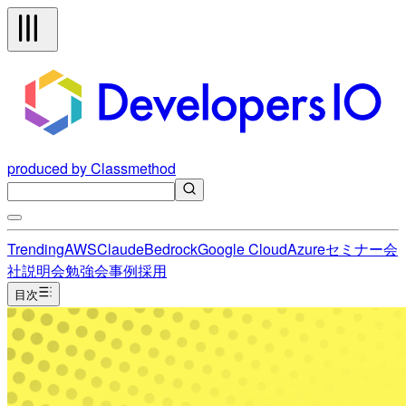
produced by Classmethod
Trending
AWS
Claude
Bedrock
Google Cloud
Azure
セミナー
会
社説明会
勉強会
事例
採用
目次