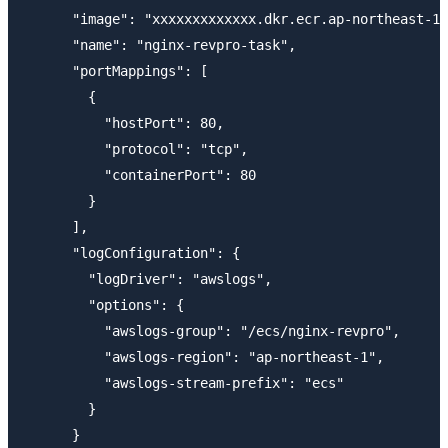
      "image": "xxxxxxxxxxxxx.dkr.ecr.ap-northeast-1.
      "name": "nginx-revpro-task",

      "portMappings": [

        {

          "hostPort": 80,

          "protocol": "tcp",

          "containerPort": 80

        }

      ],

      "logConfiguration": {

        "logDriver": "awslogs",

        "options": {

          "awslogs-group": "/ecs/nginx-revpro",

          "awslogs-region": "ap-northeast-1",

          "awslogs-stream-prefix": "ecs"

        }

      }
