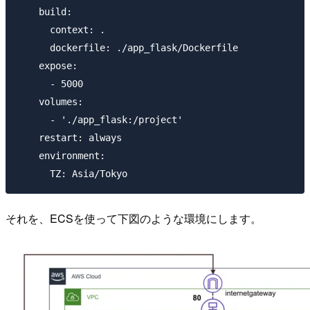
    build:

      context: .

      dockerfile: ./app_flask/Dockerfile

    expose:

      - 5000

    volumes:

      - './app_flask:/project'

    restart: always

    environment:

それを、ECSを使って下図のような環境にします。