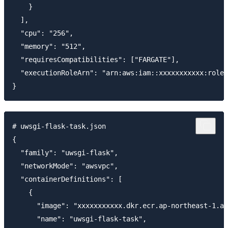
    }

  ],

  "cpu": "256",

  "memory": "512",

  "requiresCompatibilities": ["FARGATE"],

  "executionRoleArn": "arn:aws:iam::xxxxxxxxxxx:role/
# uwsgi-flask-task.json

{

  "family": "uwsgi-flask",

  "networkMode": "awsvpc",

  "containerDefinitions": [

    {

      "image": "xxxxxxxxxxx.dkr.ecr.ap-northeast-1.am
      "name": "uwsgi-flask-task",
