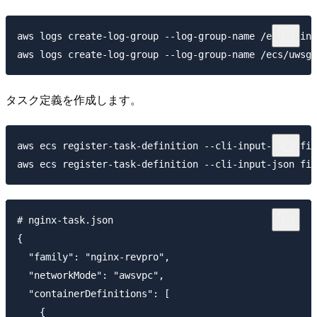
aws logs create-log-group --log-group-name /ecs/nginx
タスク定義を作成します。
aws ecs register-task-definition --cli-input-json fil
# nginx-task.json

{

  "family": "nginx-revpro",

  "networkMode": "awsvpc",

  "containerDefinitions": [

    {
