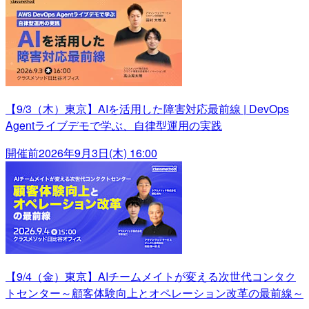
【9/3（木）東京】AIを活用した障害対応最前線 | DevOps
Agentライブデモで学ぶ、自律型運用の実践
開催前
2026年9月3日(木) 16:00
【9/4（金）東京】AIチームメイトが変える次世代コンタク
トセンター～顧客体験向上とオペレーション改革の最前線～