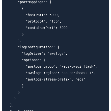
      "portMappings": [

        {

          "hostPort": 5000,

          "protocol": "tcp",

          "containerPort": 5000

        }

      ],

      "logConfiguration": {

        "logDriver": "awslogs",

        "options": {

          "awslogs-group": "/ecs/uwsgi-flask",

          "awslogs-region": "ap-northeast-1",

          "awslogs-stream-prefix": "ecs"

        }

      }

    }

  ],
