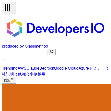
produced by Classmethod
Trending
AWS
Claude
Bedrock
Google Cloud
Azure
セミナー
会
社説明会
勉強会
事例
採用
目次