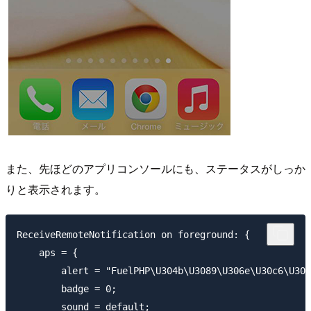
また、先ほどのアプリコンソールにも、ステータスがしっか
りと表示されます。
ReceiveRemoteNotification on foreground: {

    aps = {

        alert = "FuelPHP\U304b\U3089\U306e\U30c6\U30b
        badge = 0;

        sound = default;
