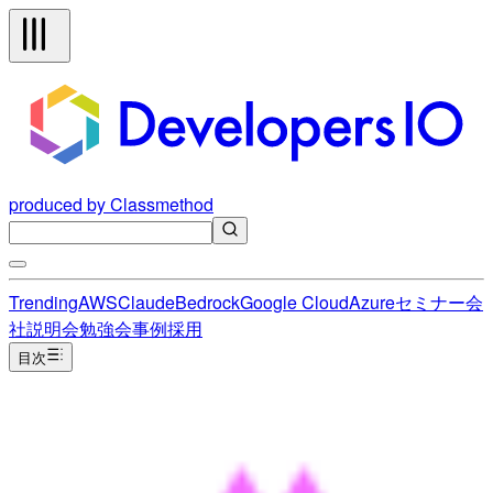
produced by Classmethod
Trending
AWS
Claude
Bedrock
Google Cloud
Azure
セミナー
会
社説明会
勉強会
事例
採用
目次