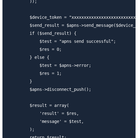
         ));

         $device_token = "xxxxxxxxxxxxxxxxxxxxxxxxxxx
         $send_result = $apns->send_message($devic
         if ($send_result) {

             $test = "apns send successful";

             $res = 0;

         } else {

             $test = $apns->error;

             $res = 1;

         }

         $apns->disconnect_push();

         $result = array(

             'result' = $res,

             'message' = $test,

         );

         return $result;
