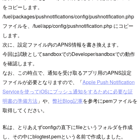
をコピーします。
/fuel/packages/pushnotifications/config/pushnotification.php
ファイルを、/fuel/app/config/pushnotification.php にコピー
します。
次に、設定ファイル内のAPNS情報を書き換えます。
今回は試験としてsandboxでのDeveloper/sandboxでの動作
を確認します。
なお、この時点で、通知を受け取るアプリ用のAPNS設定
ファイルが必要となりますので、「
Apple Push Notification
Serviceを使ってiOSにプッシュ通知をするために必要な証
明書の準備方法
」や、
弊社Blog記事
を参考にpemファイルを
取得してください。
私は、とりあえずconfigの直下にfileというフォルダを作成
し、その中にblogtest.pemという名前で作成しました。