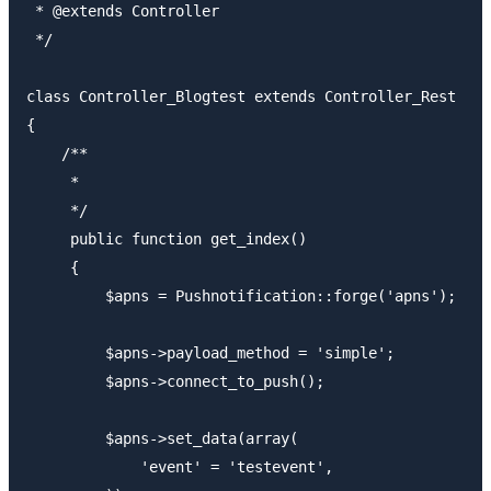
 * @extends Controller

 */

class Controller_Blogtest extends Controller_Rest

{

    /**

     *

     */

     public function get_index()

     {

         $apns = Pushnotification::forge('apns');

         $apns->payload_method = 'simple';

         $apns->connect_to_push();

         $apns->set_data(array(

             'event' = 'testevent',
