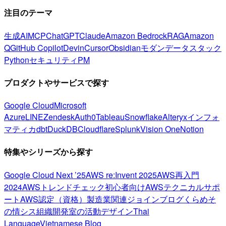
注目のテーマ
生成AI
MCP
ChatGPT
Claude
Amazon Bedrock
RAG
Amazon
Q
GitHub Copilot
Devin
Cursor
Obsidian
モダンデータスタック
Python
セキュリティ
PM
プロダクトやサービスで探す
Google Cloud
Microsoft
Azure
LINE
Zendesk
Auth0
Tableau
Snowflake
Alteryx
インフォ
マティカ
dbt
DuckDB
Cloudflare
Splunk
Vision One
Notion
特集やシリーズから探す
Google Cloud Next ’25
AWS re:Invent 2025
AWS再入門
2024
AWSトレンドチェック
初心者向け
AWSテクニカルサポ
ート
AWS認定（資格）
製造業関連
ジョインブログ
くらめそ
の情シス
組織開発室の活動
デザイン
Thai
Language
Vietnamese Blog