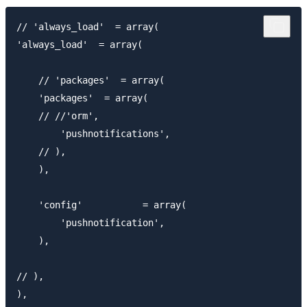
// 'always_load'  = array(

'always_load'  = array(

    // 'packages'  = array(

    'packages'  = array(

    // //'orm',

        'pushnotifications',

    // ),

    ),

    'config'           = array(

        'pushnotification',

    ),

// ),

),