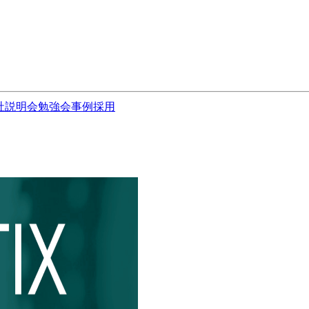
社説明会
勉強会
事例
採用