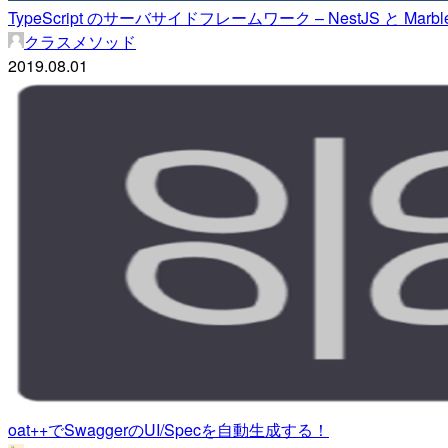
TypeScript のサーバサイドフレームワーク – NestJS と Marb
クラスメソッド
2019.08.01
oat++でSwaggerのUI/Specを自動生成する！