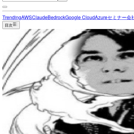
Trending
AWS
Claude
Bedrock
Google Cloud
Azure
セミナー
会
目次