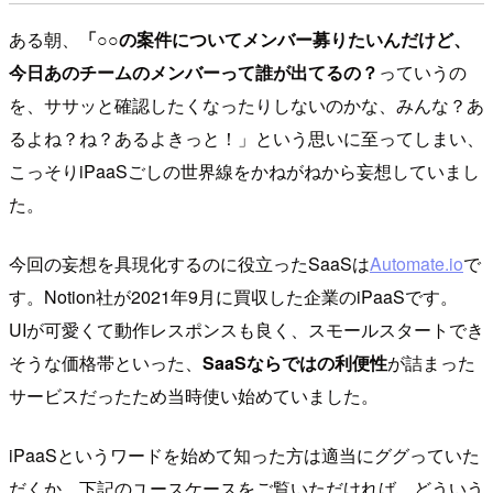
ある朝、
「○○の案件についてメンバー募りたいんだけど、
今日あのチームのメンバーって誰が出てるの？
っていうの
を、ササッと確認したくなったりしないのかな、みんな？あ
るよね？ね？あるよきっと！」という思いに至ってしまい、
こっそりiPaaSごしの世界線をかねがねから妄想していまし
た。
今回の妄想を具現化するのに役立ったSaaSは
Automate.io
で
す。Notion社が2021年9月に買収した企業のiPaaSです。
UIが可愛くて動作レスポンスも良く、スモールスタートでき
そうな価格帯といった、
SaaSならではの利便性
が詰まった
サービスだったため当時使い始めていました。
iPaaSというワードを始めて知った方は適当にググっていた
だくか、下記のユースケースをご覧いただければ、どういう