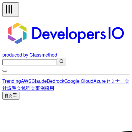
produced by Classmethod
Trending
AWS
Claude
Bedrock
Google Cloud
Azure
セミナー
会
社説明会
勉強会
事例
採用
目次