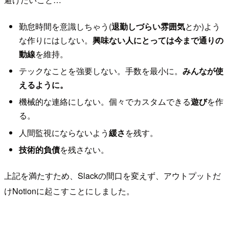
勤怠時間を意識しちゃう(
退勤しづらい雰囲気
とか)よう
な作りにはしない。
興味ない人にとっては今まで通りの
動線
を維持。
テックなことを強要しない。手数を最小に。
みんなが使
えるように。
機械的な連絡にしない。個々でカスタムできる
遊び
を作
る。
人間監視にならないよう
緩さ
を残す。
技術的負債
を残さない。
上記を満たすため、Slackの間口を変えず、アウトプットだ
けNotionに起こすことにしました。