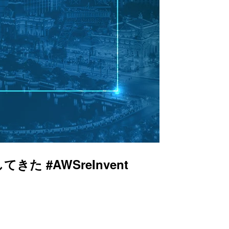
た #AWSreInvent