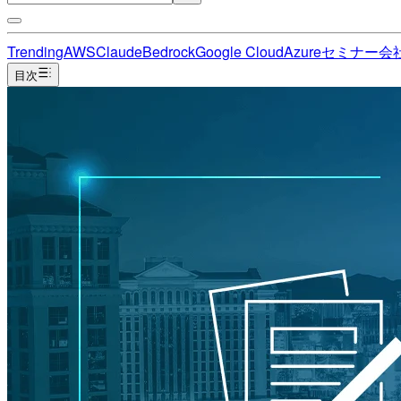
Trending
AWS
Claude
Bedrock
Google Cloud
Azure
セミナー
会
目次