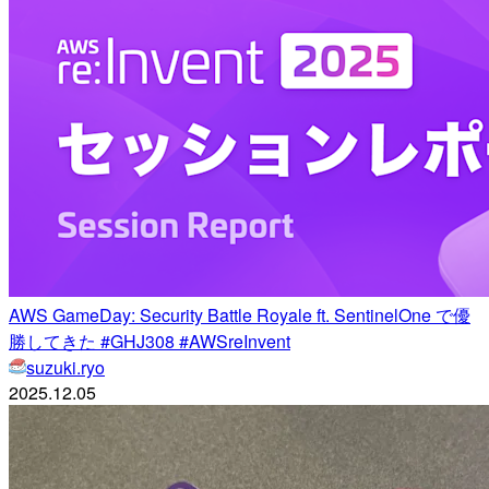
AWS GameDay: Security Battle Royale ft. SentinelOne で優
勝してきた #GHJ308 #AWSreInvent
suzuki.ryo
2025.12.05