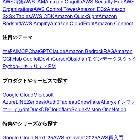
AWS特集
AWS IAM
Amazon Cognito
AWS Security Hub
AWS
Organizations
AWS Control Tower
Amazon EC2
Amazon
S3
S3 Tables
AWS CDK
Amazon QuickSight
Amazon
Redshift
AWS Amplify
Amazon CloudFront
Amazon Connect
注目のテーマ
生成AI
MCP
ChatGPT
Claude
Amazon Bedrock
RAG
Amazon
Q
GitHub Copilot
Devin
Cursor
Obsidian
モダンデータスタック
Python
セキュリティ
PM
プロダクトやサービスで探す
Google Cloud
Microsoft
Azure
LINE
Zendesk
Auth0
Tableau
Snowflake
Alteryx
インフォ
マティカ
dbt
DuckDB
Cloudflare
Splunk
Vision One
Notion
特集やシリーズから探す
Google Cloud Next ’25
AWS re:Invent 2025
AWS再入門