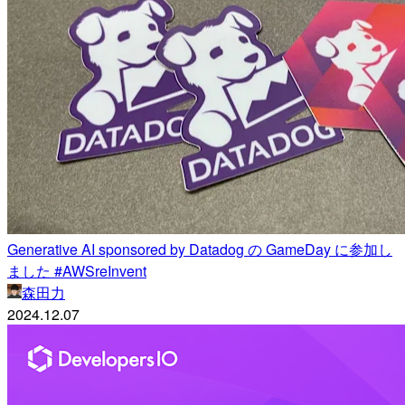
Generative AI sponsored by Datadog の GameDay に参加し
ました #AWSreInvent
森田力
2024.12.07