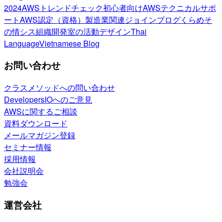
2024
AWSトレンドチェック
初心者向け
AWSテクニカルサポ
ート
AWS認定（資格）
製造業関連
ジョインブログ
くらめそ
の情シス
組織開発室の活動
デザイン
Thai
Language
Vietnamese Blog
お問い合わせ
クラスメソッドへの問い合わせ
DevelopersIOへのご意見
AWSに関するご相談
資料ダウンロード
メールマガジン登録
セミナー情報
採用情報
会社説明会
勉強会
運営会社