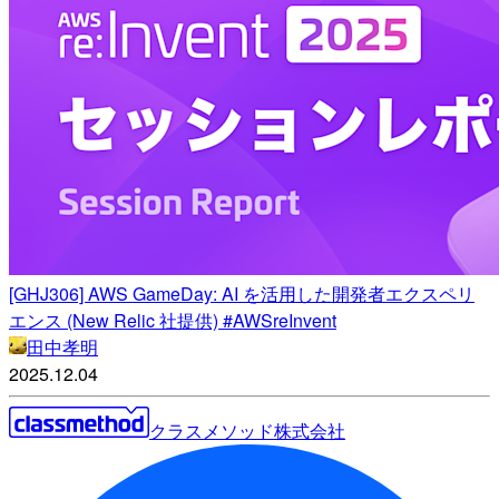
[GHJ306] AWS GameDay: AI を活用した開発者エクスペリ
エンス (New Relic 社提供) #AWSreInvent
田中孝明
2025.12.04
クラスメソッド株式会社