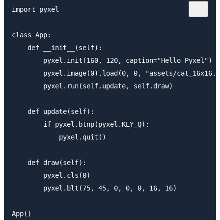
import pyxel

class App:

    def __init__(self):

        pyxel.init(160, 120, caption="Hello Pyxel")

        pyxel.image(0).load(0, 0, "assets/cat_16x16.p
        pyxel.run(self.update, self.draw)

    def update(self):

        if pyxel.btnp(pyxel.KEY_Q):

            pyxel.quit()

    def draw(self):

        pyxel.cls(0)

        pyxel.blt(75, 45, 0, 0, 0, 16, 16)
