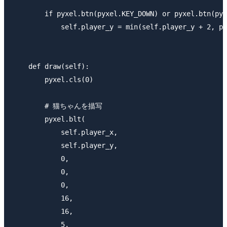
        if pyxel.btn(pyxel.KEY_DOWN) or pyxel.btn(pyx
            self.player_y = min(self.player_y + 2, py
    def draw(self):

        pyxel.cls(0)

        # 猫ちゃんを描写

        pyxel.blt(

            self.player_x,

            self.player_y,

            0,

            0,

            0,

            16,

            16,

            5,
