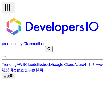
produced by Classmethod
Trending
AWS
Claude
Bedrock
Google Cloud
Azure
セミナー
会
社説明会
勉強会
事例
採用
目次