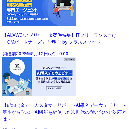
【AI/AWS/アプリ/データ案件特集】ITフリーランス向け
「CMパートナーズ」 説明会 by クラスメソッド
開催前
2026年8月12日(水) 19:00
【8/28（金）】カスタマーサポートAI導入デモウェビナー〜
基本から学ぶ、AI機能を駆使した次世代の問い合わせ対応と
は～