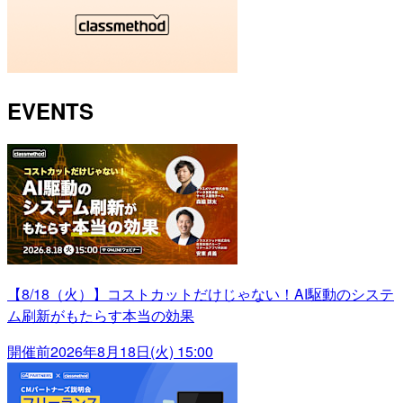
EVENTS
【8/18（火）】コストカットだけじゃない！AI駆動のシステ
ム刷新がもたらす本当の効果
開催前
2026年8月18日(火) 15:00