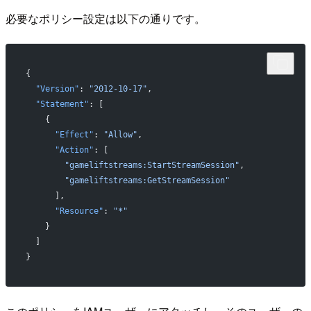
必要なポリシー設定は以下の通りです。
{
  "Version"
: 
"2012-10-17"
,
  "Statement"
: [
    {
      "Effect"
: 
"Allow"
,
      "Action"
: [
        "gameliftstreams:StartStreamSession"
,
        "gameliftstreams:GetStreamSession"
      ],
      "Resource"
: 
"*"
    }
  ]
}