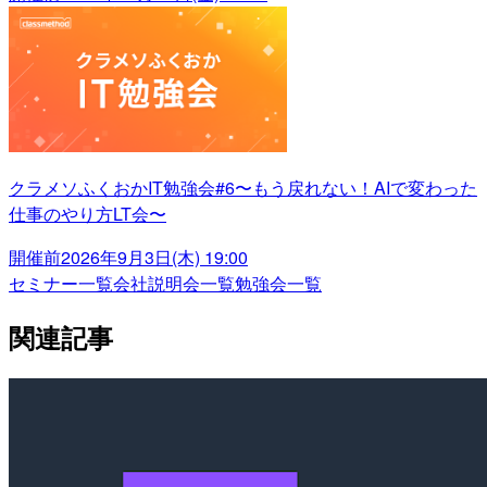
クラメソふくおかIT勉強会#6〜もう戻れない！AIで変わった
仕事のやり方LT会〜
開催前
2026年9月3日(木) 19:00
セミナー一覧
会社説明会一覧
勉強会一覧
関連記事