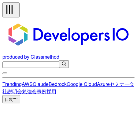
produced by Classmethod
Trending
AWS
Claude
Bedrock
Google Cloud
Azure
セミナー
会
社説明会
勉強会
事例
採用
目次