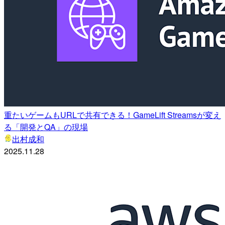
重たいゲームもURLで共有できる！GameLift Streamsが変え
る「開発とQA」の現場
出村成和
2025.11.28