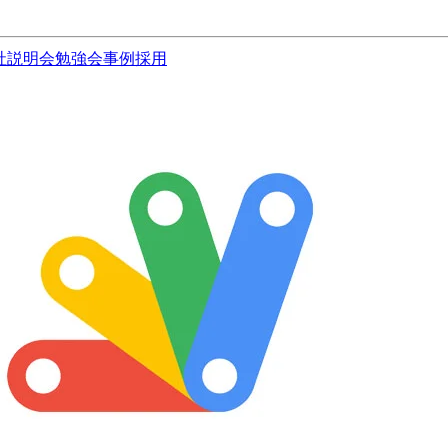
社説明会
勉強会
事例
採用