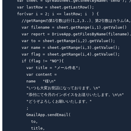
  var sheet = spreadsheet.getSheetByName('send');
  var lastRow = sheet.getLastRow();

  for(var i = 2; i <= lastRow; i  ) {

    //getRangeの第1引数は行(1,2,3..)、第2引数はカラム(
    var filename = sheet.getRange(i,1).getValue() 

    var report = DriveApp.getFilesByName(filename).
    var to = sheet.getRange(i,2).getValue();

    var name = sheet.getRange(i,3).getValue();

    var flag = sheet.getRange(i,4).getValue();

    if (flag != "NO"){

      var title = "メール件名";

      var content = 

      name   "様\n"  

      "いつも大変お世話になっております。\n"    

      "添付にて今月のインボイスをお送りいたします。\n\n"   

      "どうぞよろしくお願いいたします。"

      ;

      GmailApp.sendEmail(

        to,

        title,
