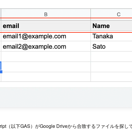
s Script（以下GAS）がGoogle Driveから合致するファイル