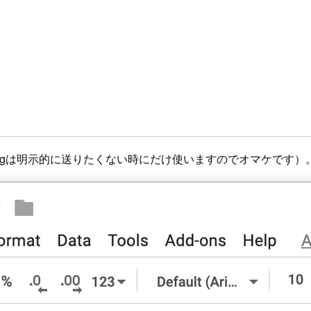
ラム（Flagは明示的に送りたくない時にだけ使いますのでオマケです）