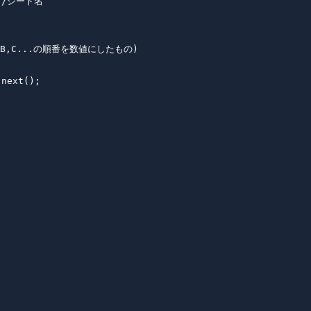
 //シート名

A,B,C...の順番を数値にしたもの)

next();
