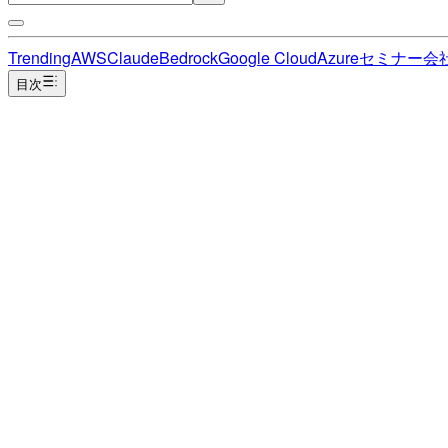
Trending
AWS
Claude
Bedrock
Google Cloud
Azure
セミナー
会
目次