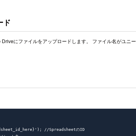
ロード
gle Driveにファイルをアップロードします。 ファイル名がユ
sheet_id_here}'); //SpreadsheetのID
