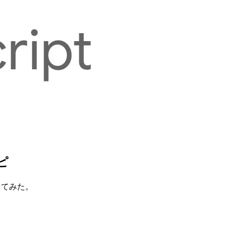
゚
してみた。