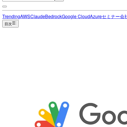
Trending
AWS
Claude
Bedrock
Google Cloud
Azure
セミナー
会
目次