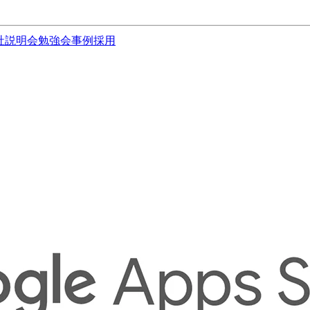
社説明会
勉強会
事例
採用