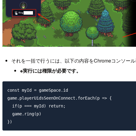
それを一括で行うには、以下の内容をChromeコンソー
※実行には権限が必要です。
const myId = gameSpace.id

game.playerUidsSeenOnConnect.forEach(p => {

  if(p === myId) return;

  game.ring(p)
