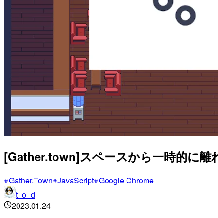
[Gather.town]スペースから一時
Gather.Town
JavaScript
Google Chrome
t_o_d
2023.01.24