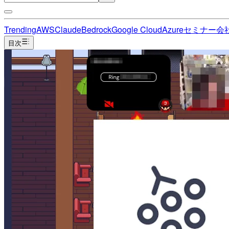
Trending
AWS
Claude
Bedrock
Google Cloud
Azure
セミナー
会
目次