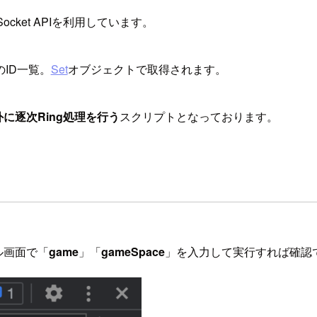
ocket APIを利用しています。
のID一覧。
Set
オブジェクトで取得されます。
に逐次Ring処理を行う
スクリプトとなっております。
ル画面で「
game
」「
gameSpace
」を入力して実行すれば確認